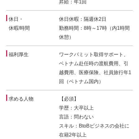
昇給：年1回
休日・
休日休暇：隔週休2日
休暇/時間
勤務時間：8時～17時（内1時間
休憩）
福利厚生
ワークパミット取得サポート、
ベトナム赴任時の渡航費用、引
越費用、医療保険、社員旅行年1
回（ベトナム国内）
求める人物
【必須】
学歴：大卒以上
言語：問わない
スキル：BtoBビジネスの会社に
在籍2年以上