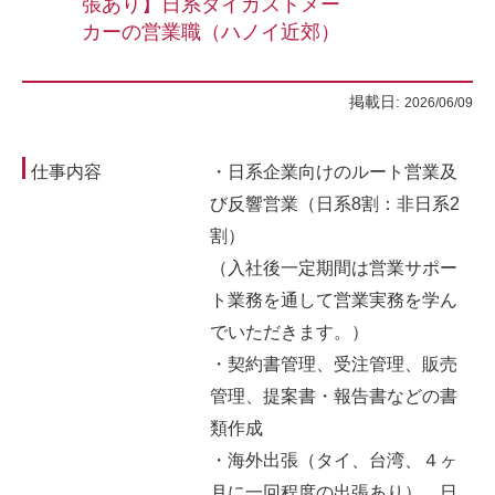
張あり】日系ダイカストメー
カーの営業職（ハノイ近郊）
掲載日:
2026/06/09
仕事内容
・日系企業向けのルート営業及
び反響営業（日系8割：非日系2
割）
（入社後一定期間は営業サポー
ト業務を通して営業実務を学ん
でいただきます。）
・契約書管理、受注管理、販売
管理、提案書・報告書などの書
類作成
・海外出張（タイ、台湾、４ヶ
月に一回程度の出張あり）、日