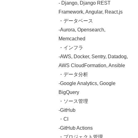
- Django, Django REST
Framework, Angular, React.js
・データベース
-Aurora, Opensearch,
Memcached
・インフラ
-AWS, Docker, Sentry, Datadog,
AWS CloudFormation, Ansible
・データ分析
-Google Analytics, Google
BigQuery
・ソース管理
-GitHub
・CI
-GitHub Actions
・プロジェクト管理