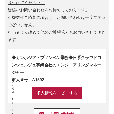
り付けてください。
皆様のお問い合わせをお待ちしております。
※複数件ご応募の場合も、お問い合わせは一度で問題
ございません。
担当者より改めて他のご希望求人もお伺いさせて頂き
ます。
◆カンボジア・プノンペン勤務◆日系クラウドコ
ンシェルジュ事業会社のエンジニアリングマネー
ジャー
求人番号 A1592
求
人
番
号
求人情報をコピーする
A
1
5
9
お問い合わせ
2