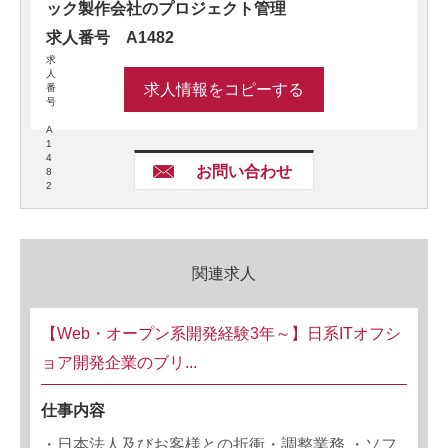
ック製作会社のプロジェクト管理
求人番号 A1482
求
人
求人情報をコピーする
番
号
A
1
4
お問い合わせ
8
2
関連求人
【Web・オープン系開発経験3年～】日系ITオフシ
ョア開発企業のブリ...
仕事内容
・日本法人及びお客様との折衝・調整業務 ・ソフ