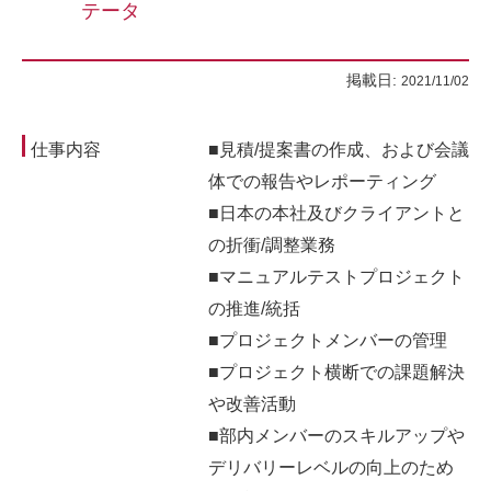
テータ
掲載日:
2021/11/02
仕事内容
■見積/提案書の作成、および会議
体での報告やレポーティング
■日本の本社及びクライアントと
の折衝/調整業務
■マニュアルテストプロジェクト
の推進/統括
■プロジェクトメンバーの管理
■プロジェクト横断での課題解決
や改善活動
■部内メンバーのスキルアップや
デリバリーレベルの向上のため