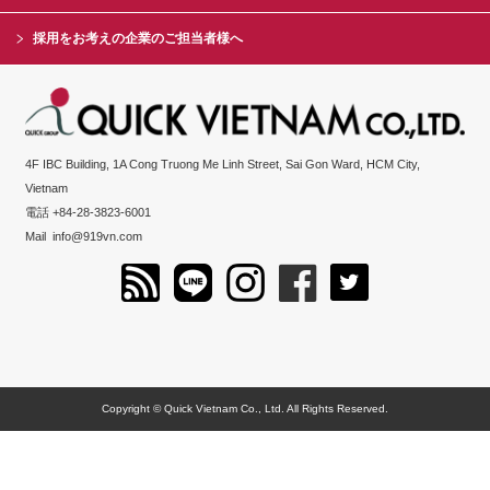
採用をお考えの企業のご担当者様へ
4F IBC Building, 1A Cong Truong Me Linh Street, Sai Gon Ward, HCM City,
Vietnam
電話 +84-28-3823-6001
Mail
info@919vn.com
Copyright © Quick Vietnam Co., Ltd. All Rights Reserved.