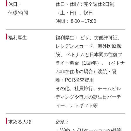
休日・
休日・休暇：完全週休2日制
休暇/時間
（土・日）、祝日
時間： 8:00～17:00
福利厚生
福利厚生： ビザ、労働許可証、
レジデンスカード、海外医療保
険、 ベトナムと日本間の往復フ
ライト料金（1回/年）、（ベトナ
ム非在住者の場合）渡航・隔
離・PCR検査費用
その他、社員旅行、チームビル
ディングや毎月の誕生日パーテ
ィー、テトギフト等
求める人物
必須：
・Webアプリケーションの品質