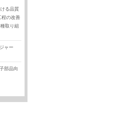
おける品質
工程の改善
各種取り組
.
ジャー
子部品向