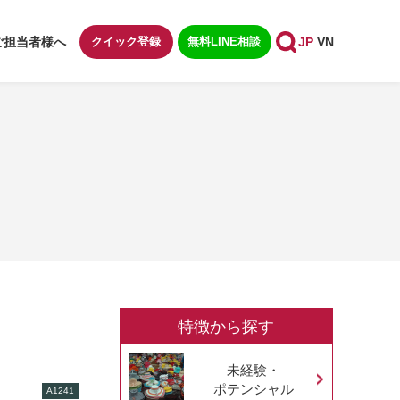
ご担当者様へ
クイック登録
無料LINE相談
JP
VN
特徴から探す
未経験・
ポテンシャル
A1241