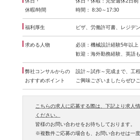
休日・
休日・休暇：完全週休2日制
休暇/時間
時間： 8:30～17:30
福利厚生
ビザ、労働許可書、レジデ
求める人物
必須：機械設計経験5年以上
歓迎：海外勤務経験、英語
弊社コンサルからの
設計～試作～完成まで、工
おすすめポイント
ご興味ございましたらぜひ
こちらの求人に応募する際は、下記より求人
ください。
皆様のお問い合わせをお待ちしております。
※複数件ご応募の場合も、お問い合わせは一