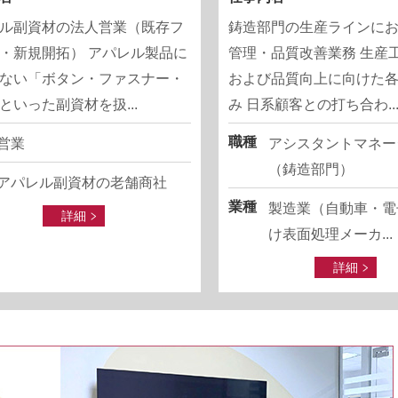
ル副資材の法人営業（既存フ
鋳造部門の生産ラインに
・新規開拓） アパレル製品に
管理・品質改善業務 生産
ない「ボタン・ファスナー・
および品質向上に向けた
といった副資材を扱...
み 日系顧客との打ち合わ..
職種
営業
アシスタントマネー
（鋳造部門）
アパレル副資材の老舗商社
業種
製造業（自動車・電
詳細
け表面処理メーカ...
詳細