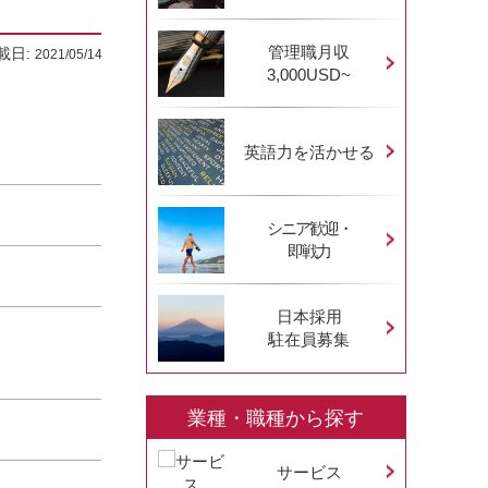
管理職月収
載日:
2021/05/14
3,000USD~
英語力を活かせる
シニア歓迎・
即戦力
日本採用
駐在員募集
業種・職種から探す
サービス