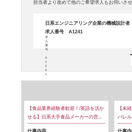
担当者より改めて他のご希望求人もお伺いさ
日系エンジニアリング企業の機械設計者
求人番号 A1241
求
人
番
号
A
1
2
4
1
【食品業界経験者歓迎！/英語を活か
【未経
せる】日系大手食品メーカーの営...
パレル
仕事内容
仕事内