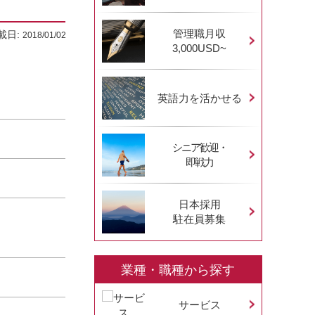
管理職月収
載日:
2018/01/02
3,000USD~
英語力を活かせる
シニア歓迎・
即戦力
日本採用
駐在員募集
業種・職種から探す
サービス