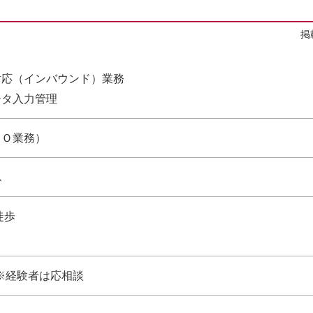
掲
対応（インバウンド）業務
ータ入力管理
ＰＯ業務）
ス
徒歩
 ※経験者は応相談