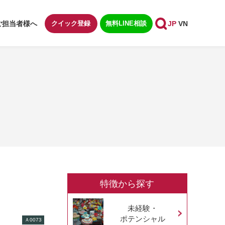
ご担当者様へ
クイック登録
無料LINE相談
JP
VN
特徴から探す
未経験・
ポテンシャル
Ａ0073