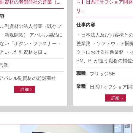
副資材の老舗商社の営業（...
～】日系ITオフショア開
リ...
容
仕事内容
ル副資材の法人営業（既存フ
・新規開拓） アパレル製品に
・日本法人及びお客様と
ない「ボタン・ファスナー・
整業務 ・ソフトウェア開
といった副資材を扱...
クトにおける推進業務 ・
PM、PLが担う職務の補佐全
営業
職種
ブリッジSE
アパレル副資材の老舗商社
業種
日系ITオフショア開
詳細
詳細