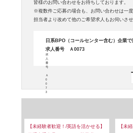
皆様のお問い合わせをお待ちしております。
※複数件ご応募の場合も、お問い合わせは一
担当者より改めて他のご希望求人もお伺いさ
日系BPO（コールセンター含む）企業
求人番号 Ａ0073
求
人
番
号
Ａ
0
0
7
3
【未経験者歓迎！/英語を活かせる】
【未経