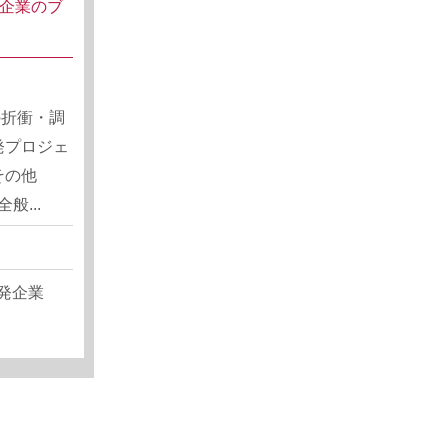
発企業のブ
の折衝・調
発プロジェ
その他
般...
発企業