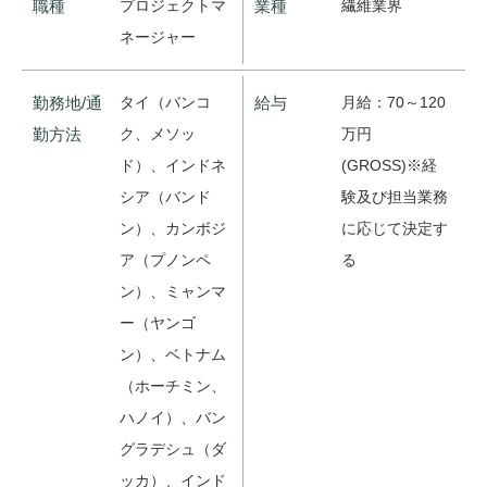
職種
プロジェクトマ
業種
繊維業界
ネージャー
勤務地/通
タイ（バンコ
給与
月給：70～120
勤方法
ク、メソッ
万円
ド）、インドネ
(GROSS)※経
シア（バンド
験及び担当業務
ン）、カンボジ
に応じて決定す
ア（プノンペ
る
ン）、ミャンマ
ー（ヤンゴ
ン）、ベトナム
（ホーチミン、
ハノイ）、バン
グラデシュ（ダ
ッカ）、インド