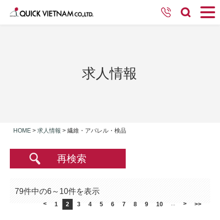
求人情報
HOME
>
求人情報
>
繊維・アパレル・検品
再検索
79件中の6～10件を表示
<
>
1
2
3
4
5
6
7
8
9
10
...
>>