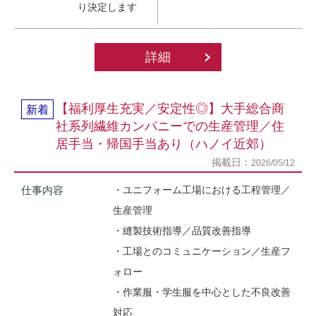
り決定します
詳細
【福利厚生充実／安定性◎】大手総合商
新着
社系列繊維カンパニーでの生産管理／住
居手当・帰国手当あり（ハノイ近郊）
掲載日：
2026/05/12
仕事内容
・ユニフォーム工場における工程管理／
生産管理
・縫製技術指導／品質改善指導
・工場とのコミュニケーション／生産フ
ォロー
・作業服・学生服を中心とした不良改善
対応