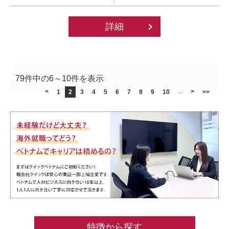
詳細
79件中の6～10件を表示
<
>
1
2
3
4
5
6
7
8
9
10
...
>>
特徴から探す