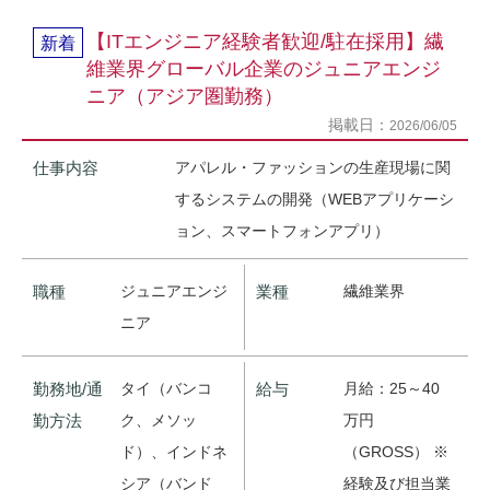
【ITエンジニア経験者歓迎/駐在採用】繊
新着
維業界グローバル企業のジュニアエンジ
ニア（アジア圏勤務）
掲載日：
2026/06/05
仕事内容
アパレル・ファッションの生産現場に関
するシステムの開発（WEBアプリケーシ
ョン、スマートフォンアプリ）
職種
ジュニアエンジ
業種
繊維業界
ニア
勤務地/通
タイ（バンコ
給与
月給：25～40
勤方法
ク、メソッ
万円
ド）、インドネ
（GROSS） ※
シア（バンド
経験及び担当業