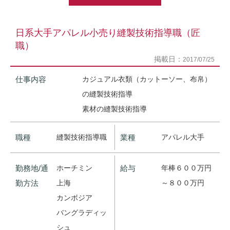
日系大手アパレル小売り縫製技術指導職（匠
職）
掲載日：
2017/07/25
仕事内容
カジュアル衣類（カットーソー、布帛）
の縫製技術指導
素材の縫製技術指導
職種
縫製技術指導職
業種
アパレル大手
勤務地/通
ホーチミン
給与
年棒６００万円
勤方法
上海
～８００万円
カンボジア
バングラディッ
シュ