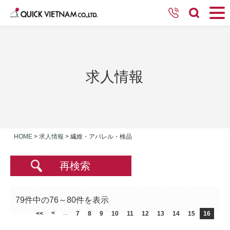
求人情報
HOME
>
求人情報
>
繊維・アパレル・検品
再検索
79件中の76～80件を表示
<
<<
...
7
8
9
10
11
12
13
14
15
16