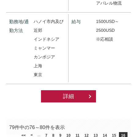
アパレル物流
勤務地/通
ハノイ市内及び
給与
1500USD～
勤方法
近郊
2500USD
インドネシア
※応相談
ミャンマー
カンボジア
上海
東京
詳細
79件中の76～80件を表示
<
<<
...
7
8
9
10
11
12
13
14
15
16