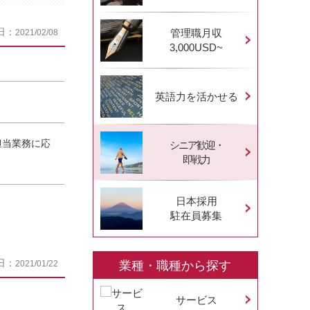
日：
管理職月収
2021/02/08
3,000USD~
英語力を活かせる
担当業務に応
シニア歓迎・
即戦力
日本採用
駐在員募集
日：
2021/01/22
業種・職種から探す
サービス