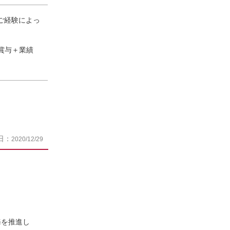
 ※ご経験によっ
賞与＋業績
日：
2020/12/29
務を推進し