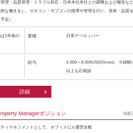
捗管理・品質管理・トラブル対応・日本本社本社との調整および報告な
者的な働きをし、ゼネコン・サブコンの指導や管理を行い、技術・品質
く予定）
は1年毎の
業種
日系デベロッパー
給与
4,000～8,000USD(Gross) ※
以上も応相談
詳細
rty Managerポジション
掲載
パティマネジメントとして、オフィスビル運営全般