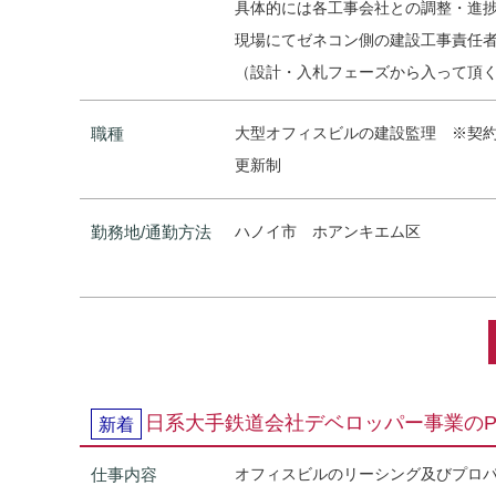
具体的には各工事会社との調整・進
現場にてゼネコン側の建設工事責任
（設計・入札フェーズから入って頂
職種
大型オフィスビルの建設監理 ※契約
更新制
勤務地/通勤方法
ハノイ市 ホアンキエム区
日系大手鉄道会社デベロッパー事業のPrope
新着
仕事内容
オフィスビルのリーシング及びプロ