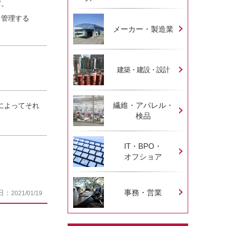
ど。
を管理する
メーカー・製造業
建築・建設・設計
繊維・アパレル・
経験によってそれ
検品
IT・BPO・
オフショア
事務・営業
日：
2021/01/19