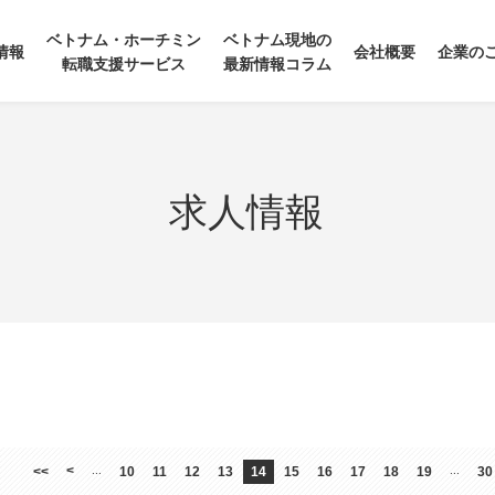
ベトナム・ホーチミン
ベトナム現地の
情報
会社概要
企業の
転職支援サービス
最新情報コラム
求人情報
<
<<
...
10
11
12
13
14
15
16
17
18
19
...
30