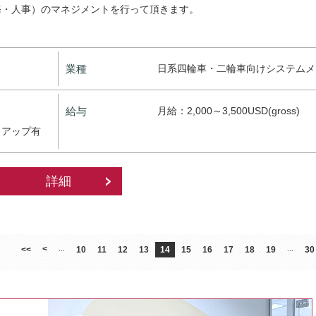
務・人事）のマネジメントを行って頂きます。
業種
日系四輪車・二輪車向けシステムメ
給与
月給：2,000～3,500USD(gross)
クアップ有
詳細
<
<<
...
10
11
12
13
14
15
16
17
18
19
...
30