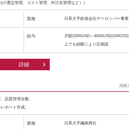
社の選定管理、コスト管理、外注先管理など））
業種
日系大手鉄道会社デベロッパー事業
給与
月額2000USD～4000USD(GROS
上でも経験により応相談
詳細
掲載
理、品質管理全般。
やレポート作成。
業種
日系大手繊維商社