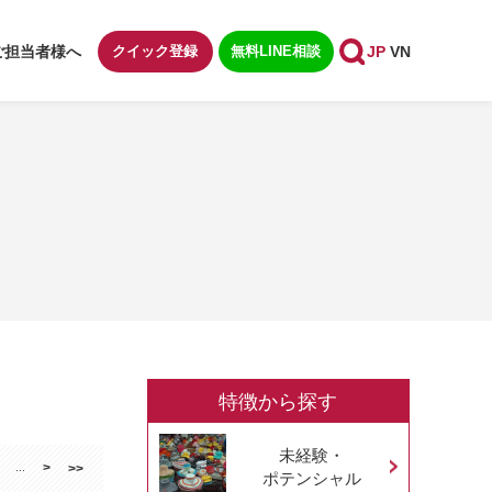
ご担当者様へ
クイック登録
無料LINE相談
JP
VN
特徴から探す
未経験・
>
...
>>
ポテンシャル