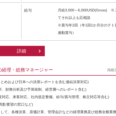
給与
月給3,000～6,000USD(Gross)
てそれ以上も応相談
※賞与年2回（年1回1か月分のテト
連動賞与）
詳細
の経理・総務マネージャー
掲載
とめおよび日本への決算レポートを含む連結決算対応)
析、財務分析及び予算統制、経営層へのレポート含む)
査対応、来客対応、社内規定整備、給与/賞与管理、株主対応等含む)
査/要望の窓口など)
として、各種決算、原価計算、管理会計などの経理業務及び総務全般業