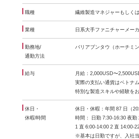
職種
繊維製造マネジャーもしく
業種
日系大手ファニチャーメー
勤務地/
バリアブンタウ（ホーチミ
通勤方法
給与
月給：2,000USD〜2,500
実際の⽀払い通貨はベトナ
特別な製造スキルや経験を
休日・
休日・休暇：年間 87 ⽇（2
休暇/時間
時間： ⽇勤 7:30-16:30 夜勤 2
1 直 6:00-14:00 2 直 14:00-2
※基本は⽇勤ですが、⼊社当