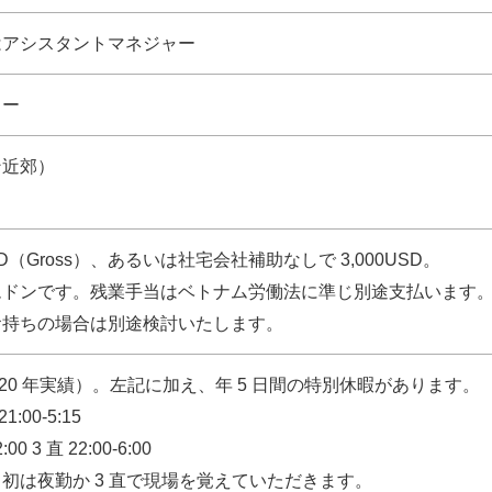
はアシスタントマネジャー
カー
ン近郊）
USD（Gross）、あるいは社宅会社補助なしで 3,000USD。
ムドンです。残業⼿当はベトナム労働法に準じ別途⽀払います
お持ちの場合は別途検討いたします。
020 年実績）。左記に加え、年 5 ⽇間の特別休暇があります。
1:00-5:15
2:00 3 直 22:00-6:00
初は夜勤か 3 直で現場を覚えていただきます。