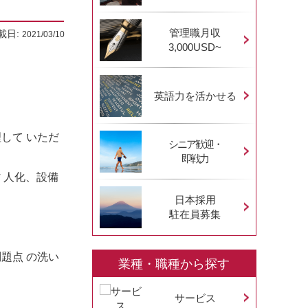
管理職月収
載日:
2021/03/10
3,000USD~
英語力を活かせる
して いただ
シニア歓迎・
即戦力
 ⼈化、設備
日本採用
駐在員募集
題点 の洗い
業種・職種から探す
サービス