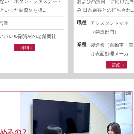
ない「ボタン・ファスナー・
および品質向上に向けた
といった副資材を扱...
み 日系顧客との打ち合わ..
職種
営業
アシスタントマネー
（鋳造部門）
アパレル副資材の老舗商社
業種
製造業（自動車・電
詳細
け表面処理メーカ...
詳細