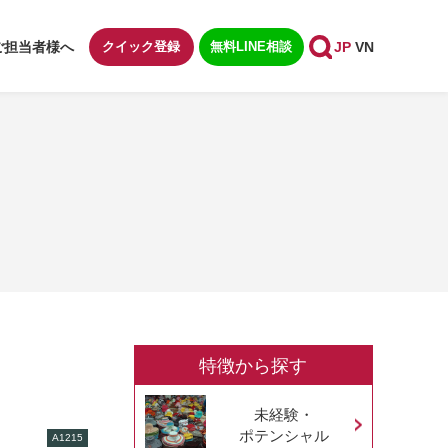
ご担当者様へ
クイック登録
無料LINE相談
JP
VN
特徴から探す
未経験・
ポテンシャル
A1215