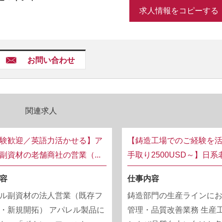
求人情報をコピーする
お問い合わせ
関連求人
験歓迎／英語力活かせる】ア
【鋳造工場でのご経験を活
副資材の老舗商社の営業（...
手取り2500USD～】日系老
容
仕事内容
ル副資材の法人営業（既存フ
鋳造部門の生産ラインに
・新規開拓） アパレル製品に
管理・品質改善業務 生産