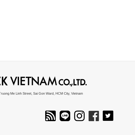
Truong Me Linh Street, Sai Gon Ward, HCM City, Vietnam