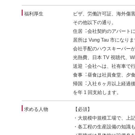
福利厚生
ビザ、労働許可証、海外傷
その他以下の通り。
住居︓会社契約のアパートにな
居所は Vung Tau 市になり
会社⼿配のハウスキーパー
光熱費、⽇本 TV 視聴代、W
送迎︓会社へは、社有⾞で
⾷事︓昼⾷は社員⾷堂、⼣
帰国︓⼊社６ヶ⽉以上経過後
を年 1 回⽀給します。
求める人物
【必須】
・⼤規模中規模⼯場で、上
・各⼯程の⽣産設備の知識