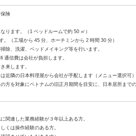
害保険
ります。（1 ベッドルームで約 50 ㎡）
ます。（⼯場から 45 分、ホーチミンから 2 時間 30 分）
が掃除、洗濯、ベッドメイキング等を⾏います。
ifi 通信費は会社が負担します。
⾏き来します。
⾷は近隣の⽇本料理屋から会社が⼿配します（メニュー選択可
の⽅を対象にベトナムの旧正⽉期間を⽬安に、⽇本居所までの
記に関連した業務経験が３年以上ある⽅。
もしくは操作経験のある⽅。