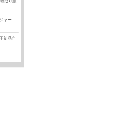
各種取り組
.
ジャー
子部品向