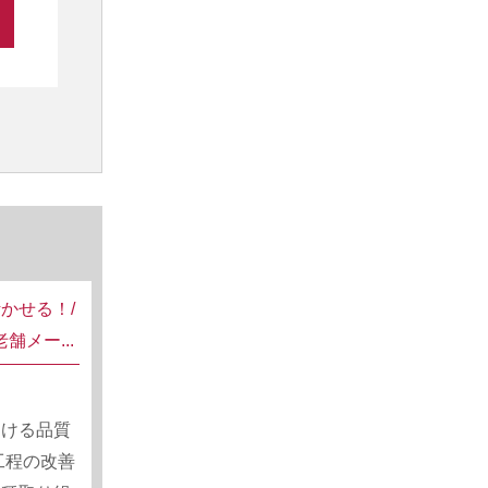
かせる！/
舗メー...
おける品質
工程の改善