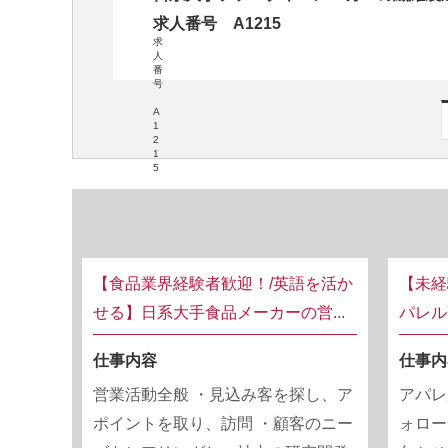
求人番号 A1215
求
人
番
号
A
1
2
1
5
【食品業界経験者歓迎！/英語を活か
【未経
せる】日系大手食品メーカーの営...
パレル
仕事内容
仕事内
営業活動全般 ・見込み客を探し、ア
アパレ
ポイントを取り、訪問 ・顧客のニー
ォロー