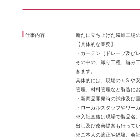
仕事内容
新たに⽴ち上げた繊維⼯場
【具体的な業務】
・カーテン（ドレープ及び
その中の、織り⼯程、編み⼯
きます。
具体的には、現場の５S や
管理、材料管理など製造に
・新商品開発時の試作及び
・ローカルスタッフやワー
※⼊社直後は現場で製品名、
出し及び改善提案も⾏って
※ご本⼈の適正や経験、会