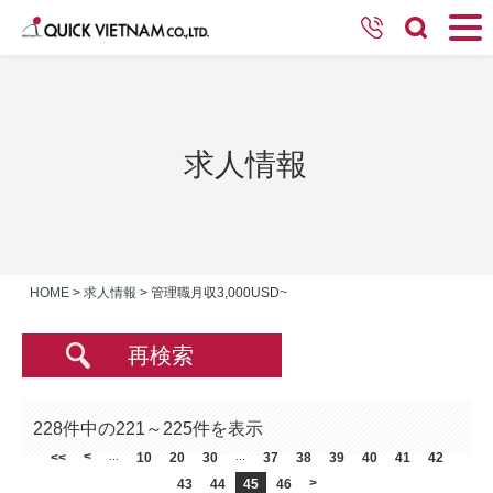
求人情報
HOME
>
求人情報
>
管理職月収3,000USD~
再検索
228件中の221～225件を表示
<
<<
...
10
20
30
...
37
38
39
40
41
42
>
43
44
45
46