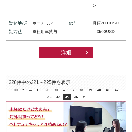
ン
勤務地/通
ホーチミン
給与
月額2000USD
勤方法
※社用車貸与
～3500USD
詳細
228件中の221～225件を表示
<
<<
...
10
20
30
...
37
38
39
40
41
42
>
43
44
45
46