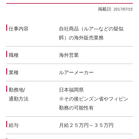
掲載日:
2017/07/15
仕事内容
自社商品（ルア―などの疑似
餌）の海外販売業務
職種
海外営業
業種
ルアーメーカー
勤務地/
日本福岡県
通勤方法
※その後ビンズン省やフィピン
勤務の可能性有
給与
月給２５万円～３５万円