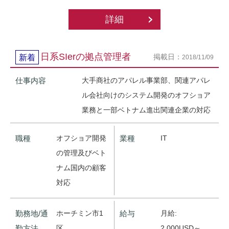
詳細
日系SIerの拠点管理者
掲載日：
新着
2018/11/09
仕事内容
大手商社のアパレル事業部、関連アパレ
ル会社向けのシステム開発のオフショア
業務と一部ベトナム進出関連企業の対応
職種
オフショア開発
業種
IT
の管理及びベト
ナム国内の顧客
対応
勤務地/通
ホーチミン市1
給与
月給:
勤方法
区
2,000USD～