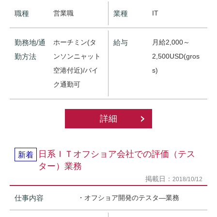
職種
営業職
業種
IT
勤務地/通
ホーチミン(タ
給与
月給2,000～
勤方法
ンソンニャット
2,500USD(gros
空港付近)/バイ
s)
ク通勤可
詳細
日系ＩＴオフショア会社での評価（テス
新着
ター）業務
掲載日：
2018/10/12
仕事内容
・オフショア開発のテスタ―業務