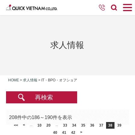
求人情報
HOME
>
求人情報
>
IT・BPO・オフショア
再検索
208件中の186～190件を表示
<
<<
...
10
20
...
33
34
35
36
37
38
39
>
40
41
42