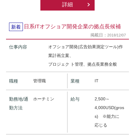
詳細
日系ITオフショア開発企業の拠点長候補
新着
掲載日：
2018/12/07
仕事内容
オフショア開発(広告効果測定ツール)作
業計画立案、
プロジェク ト管理、拠点長業務全般
職種
管理職
業種
IT
勤務地/通
ホーチミン
給与
2,500～
勤方法
4,000USD(gros
s) ※能力に
応じる