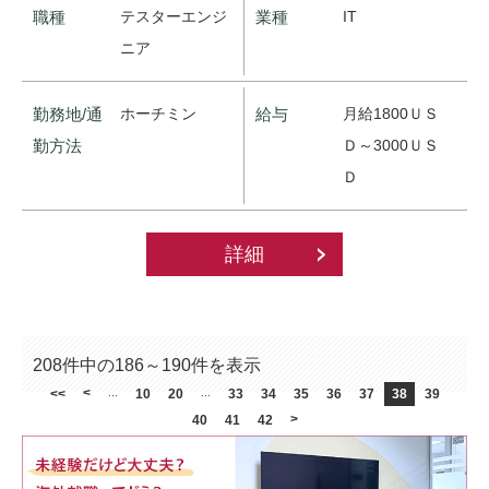
職種
テスターエンジ
業種
IT
ニア
勤務地/通
ホーチミン
給与
月給1800ＵＳ
勤方法
Ｄ～3000ＵＳ
Ｄ
詳細
208件中の186～190件を表示
<
<<
...
10
20
...
33
34
35
36
37
38
39
>
40
41
42