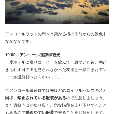
アンコールワットの門へと架かる橋の手前からの景色も
なかなかです。
10:00～アンコール遺跡群観光
一度ホテルに戻りコーヒーを飲んで一息ついた後、朝起
きられず日の出を見られなかった友達と一緒にまたアン
コール遺跡群へと向かいます。
＊アンコール遺跡群では先ほどのロイヤルパレスの時と
同様、
禁止されている服装がある
ので注意しましょう。
また遺跡内はかなり広く、急な階段を上り下りすること
もあるので
動きやすい服装
で来ることをお勧めします。