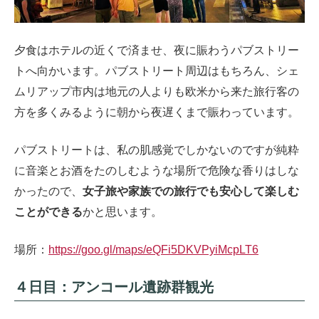
夕食はホテルの近くで済ませ、夜に賑わうパブストリー
トへ向かいます。パブストリート周辺はもちろん、シェ
ムリアップ市内は地元の人よりも欧米から来た旅行客の
方を多くみるように朝から夜遅くまで賑わっています。
パブストリートは、私の肌感覚でしかないのですが純粋
に音楽とお酒をたのしむような場所で危険な香りはしな
かったので、
女子旅や家族での旅行でも安心して楽しむ
ことができる
かと思います。
場所：
https://goo.gl/maps/eQFi5DKVPyiMcpLT6
４日目：アンコール遺跡群観光