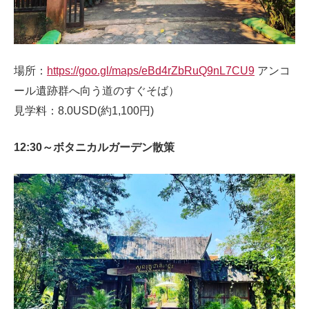
場所：
https://goo.gl/maps/eBd4rZbRuQ9nL7CU9
アンコ
ール遺跡群へ向う道のすぐそば）
見学料：8.0USD(約1,100円)
12:30～ボタニカルガーデン散策