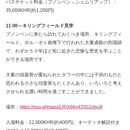
バスチケット料金（プノンペン→シェムリアップ）：
35,000KHR(約1,200円)
11:00～キリングフィールド見学
プノンペンに来たら訪れておくべき場所、キリングフィ
ールド。ポル・ポト政権下で行われた大量虐殺の刑場跡
で、わずか５０年ほど前に起きた悲惨な歴史を学ぶこと
ができる場所です。
大量の頭蓋骨が重ねられたタワーの中には子供のものと
思われる小さな頭蓋骨もたくさんあり、いろいろと考え
させられる濃い時間を過ごすことができました。
場所：
https://goo.gl/maps/LRjX66n433S2vbui8
入場料金：12,000KHR(約400円)、オーディオ解説付き