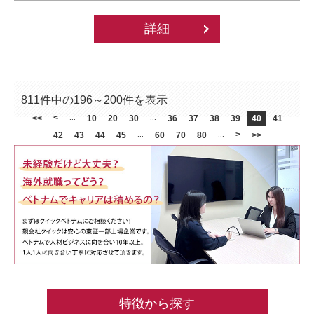
詳細
811件中の196～200件を表示
<
<<
...
10
20
30
...
36
37
38
39
40
41
>
42
43
44
45
...
60
70
80
...
>>
特徴から探す