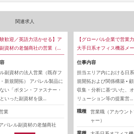
関連求人
験歓迎／英語力活かせる】ア
【グローバル企業で営業
副資材の老舗商社の営業（...
大手日系オフィス機器メーカ
容
仕事内容
ル副資材の法人営業（既存フ
担当エリア内における日
・新規開拓） アパレル製品に
規開拓および関係構築 • 
ない「ボタン・ファスナー・
収集・分析に基づいた、
といった副資材を扱...
リューション等の提案営...
職種
営業
営業職（アカウント
ャー）
アパレル副資材の老舗商社
業種
大手日系オフィス機