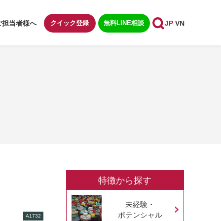
ご担当者様へ
クイック登録
無料LINE相談
JP
VN
特徴から探す
未経験・
ポテンシャル
A1732