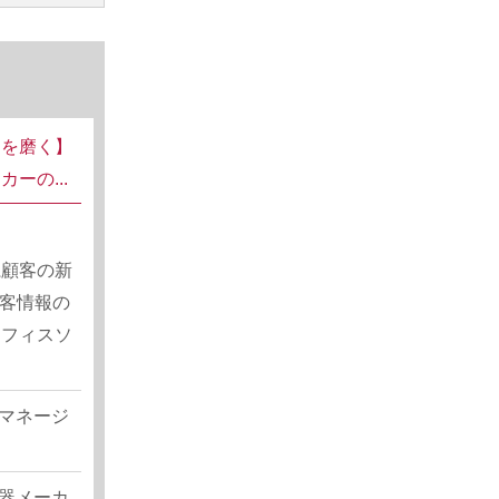
力を磨く】
ーの...
系顧客の新
顧客情報の
オフィスソ
マネージ
器メーカ