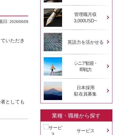
管理職月収
3,000USD~
載日:
2026/06/09
っていただき
英語力を活かせる
シニア歓迎・
即戦力
日本採用
駐在員募集
任者としても
業種・職種から探す
サービス