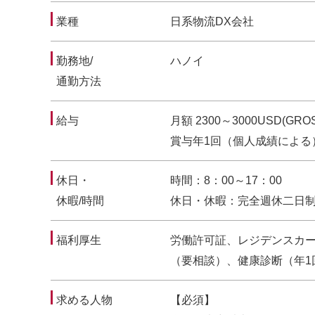
業種
日系物流DX会社
勤務地/
ハノイ
通勤方法
給与
月額 2300～3000USD(
賞与年1回（個人成績による
休日・
時間：8：00～17：00
休暇/時間
休日・休暇：完全週休二日
福利厚生
労働許可証、レジデンスカ
（要相談）、健康診断（年1
求める人物
【必須】