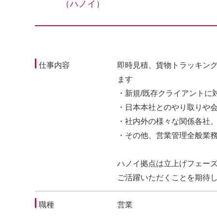
（ハノイ）
仕事内容
即時見積、貨物トラッキン
ます
・新規/既存クライアントに
・日本本社とのやり取りや
・社内外の様々な関係各社
・その他、営業管理全般業
ハノイ拠点は立上げフェー
ご活躍いただくことを期待
職種
営業