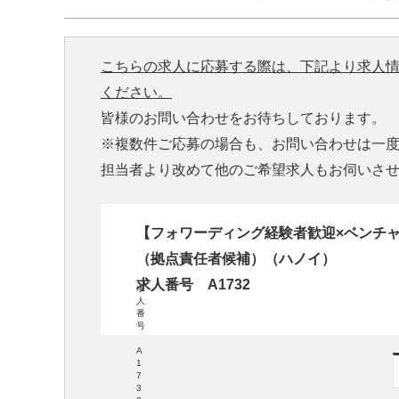
こちらの求人に応募する際は、下記より求人
ください。
皆様のお問い合わせをお待ちしております。
※複数件ご応募の場合も、お問い合わせは一
担当者より改めて他のご希望求人もお伺いさ
【フォワーディング経験者歓迎×ベンチ
（拠点責任者候補）（ハノイ）
求人番号 A1732
求
人
番
号
A
1
7
3