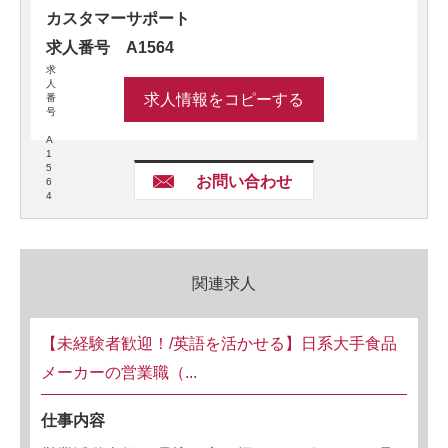
カスタマーサポート
求人番号 A1564
求
人
求人情報をコピーする
番
号
A
1
5
お問い合わせ
6
4
関連求人
【未経験者歓迎！/英語を活かせる】日系大手食品
メーカーの営業職（...
仕事内容