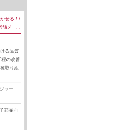
かせる！/
舗メー...
おける品質
工程の改善
各種取り組
.
ジャー
子部品向