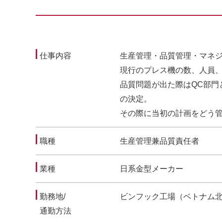
仕事内容
生産管理・品質管理・マネ
現行のプレス機の数、人員
品質問題が出た際はQC部門
の決定。
その際に当初の計画をどう
職種
生産管理兼品質責任者
業種
日系金型メーカー
勤務地/
ビンフック工場（ベトナム
通勤方法