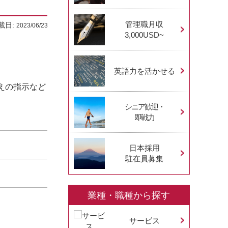
管理職月収
載日:
2023/06/23
3,000USD~
英語力を活かせる
えの指示など
シニア歓迎・
即戦力
日本採用
駐在員募集
業種・職種から探す
サービス