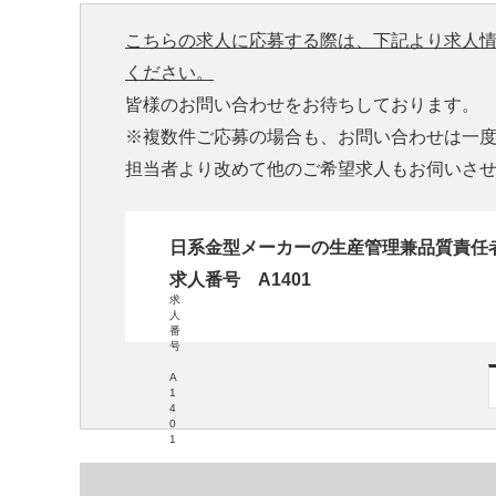
こちらの求人に応募する際は、下記より求人
ください。
皆様のお問い合わせをお待ちしております。
※複数件ご応募の場合も、お問い合わせは一
担当者より改めて他のご希望求人もお伺いさ
日系金型メーカーの生産管理兼品質責任
求人番号 A1401
求
人
番
号
A
1
4
0
1