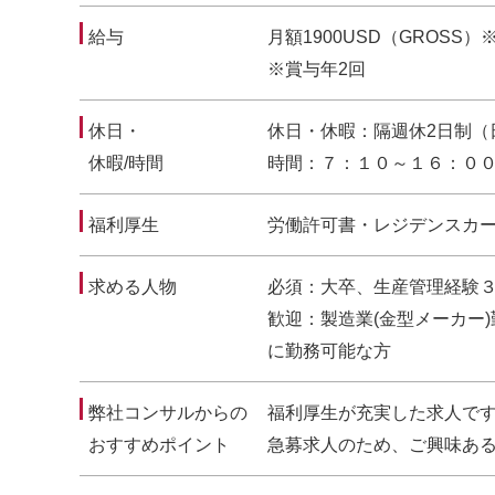
給与
月額1900USD（GROS
※賞与年2回
休日・
休日・休暇：隔週休2日制（
休暇/時間
時間：７：１０～１６：０
福利厚生
労働許可書・レジデンスカー
求める人物
必須：大卒、生産管理経験
歓迎：製造業(金型メーカー
に勤務可能な方
弊社コンサルからの
福利厚生が充実した求人で
おすすめポイント
急募求人のため、ご興味あ