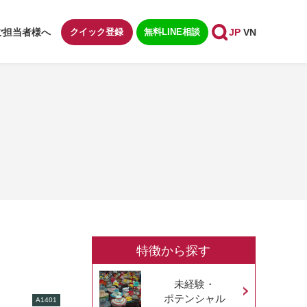
ご担当者様へ
クイック登録
無料LINE相談
JP
VN
特徴から探す
未経験・
ポテンシャル
A1401