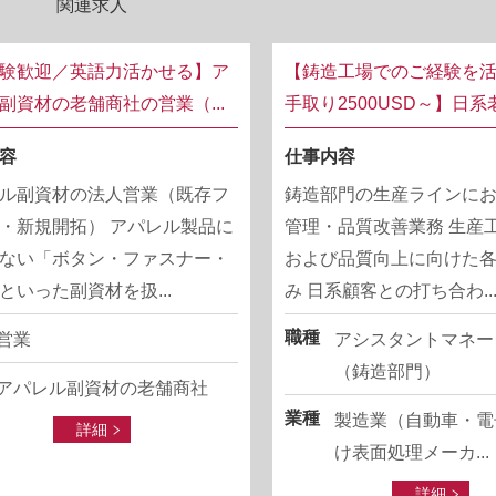
関連求人
験歓迎／英語力活かせる】ア
【鋳造工場でのご経験を活
副資材の老舗商社の営業（...
手取り2500USD～】日系老
容
仕事内容
ル副資材の法人営業（既存フ
鋳造部門の生産ラインに
・新規開拓） アパレル製品に
管理・品質改善業務 生産
ない「ボタン・ファスナー・
および品質向上に向けた
といった副資材を扱...
み 日系顧客との打ち合わ..
職種
営業
アシスタントマネー
（鋳造部門）
アパレル副資材の老舗商社
業種
製造業（自動車・電
詳細
け表面処理メーカ...
詳細