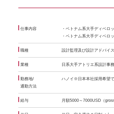
仕事内容
・ベトナム系大手ディベロ
・ベトナム系大手ディベロ
職種
設計監理及び設計アドバイ
業種
日系大手アトリエ系設計事
勤務地/
ハノイ※日本本社採用希望
通勤方法
給与
月額5000～7000USD（g