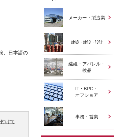
メーカー・製造業
建築・建設・設計
験、日本語の
繊維・アパレル・
検品
IT・BPO・
オフショア
事務・営業
り付けて