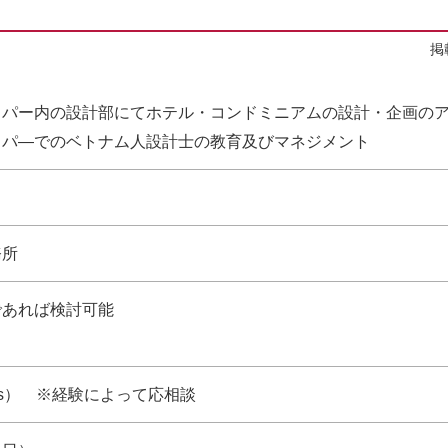
掲
ッパー内の設計部にてホテル・コンドミニアムの設計・企画の
ッパ―でのベトナム人設計士の教育及びマネジメント
ス
務所
であれば検討可能
ross） ※経験によって応相談