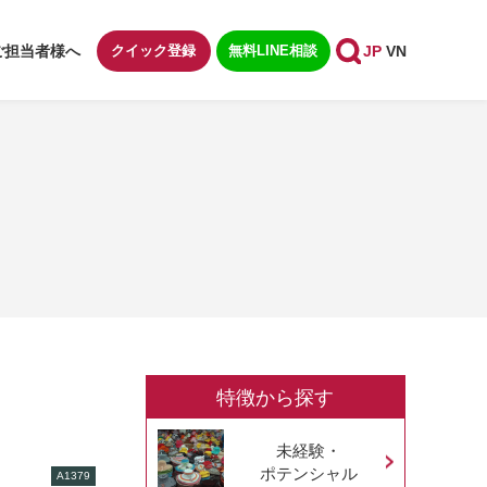
ご担当者様へ
クイック登録
無料LINE相談
JP
VN
特徴から探す
未経験・
ポテンシャル
A1379