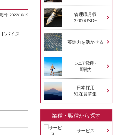
管理職月収
載日:
2022/10/19
3,000USD~
アドバイス
英語力を活かせる
シニア歓迎・
即戦力
日本採用
駐在員募集
業種・職種から探す
サービス