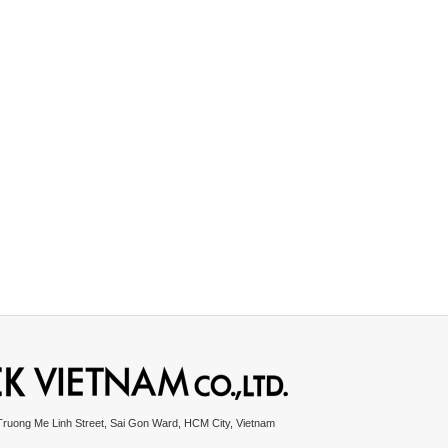
Truong Me Linh Street, Sai Gon Ward, HCM City, Vietnam