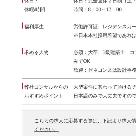
休日・
休日：完全週休２日制（土
休暇/時間
時間：8：00～17：00
福利厚生
労働許可証、レジデンスカ
※日本本社採用希望であれ
求める人物
必須：大卒、1級建築士、
みでOK
歓迎：ゼネコン又は設計事
弊社コンサルからの
大型案件に関わって頂ける
おすすめポイント
日本語のみで大丈夫ですの
こちらの求人に応募する際は、下記より求人
ください。