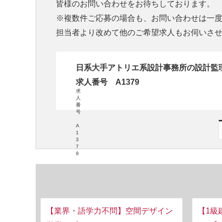
皆様のお問い合わせをお待ちしております。
※複数件ご応募の場合も、お問い合わせは一
担当者より改めて他のご希望求人もお伺いさ
日系大手アトリエ系設計事務所の設計監
求人番号 A1379
求
人
番
号
A
1
3
7
9
【業界・語学力不問】空間デザイン
【1級