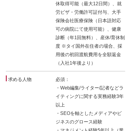
休取得可能（最大12日間）、就
労ビザ・労働許可証付与、大手
保険会社医療保険（日本語対応
可の病院にて使用可能）、健康
診断（年1回無料）、産休/育休制
度 ※タイ国外在住者の場合、採
用後の初回渡航費用を全額返金
（入社1年後より）
求める人物
必須：
・Web編集/ライター/記者などラ
イティングに関する実務経験3年
以上
・SEOを軸としたメディアやビ
ジネスのグロース経験
・マネジメント経験5年以上（業