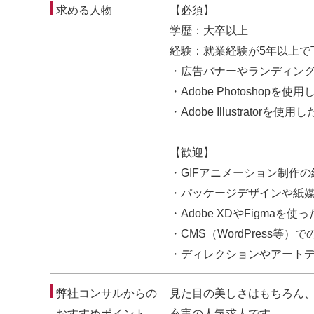
求める人物
【必須】
学歴：大卒以上
経験：就業経験が5年以上で
・広告バナーやランディング
・Adobe Photoshop
・Adobe Illustrato
【歓迎】
・GIFアニメーション制作の
・パッケージデザインや紙
・Adobe XDやFigma
・CMS（WordPress等
・ディレクションやアート
弊社コンサルからの
見た目の美しさはもちろん、
おすすめポイント
充実の人気求人です。