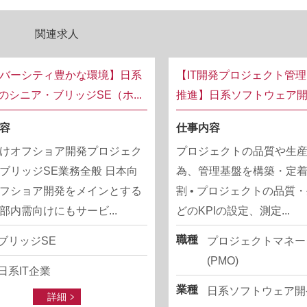
関連求人
バーシティ豊かな環境】日系
【IT開発プロジェクト管
業のシニア・ブリッジSE（ホ...
推進】日系ソフトウェア開発
容
仕事内容
けオフショア開発プロジェク
プロジェクトの品質や生
ブリッジSE業務全般 日本向
為、管理基盤を構築・定
フショア開発をメインとする
割 • プロジェクトの品質
部内需向けにもサービ...
どのKPIの設定、測定...
職種
ブリッジSE
プロジェクトマネー
(PMO)
日系IT企業
業種
日系ソフトウェア開
詳細