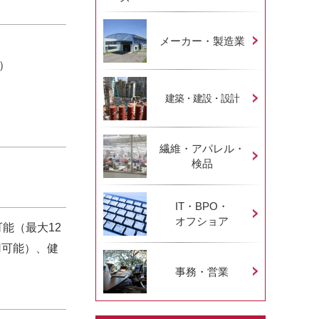
メーカー・製造業
）
建築・建設・設計
繊維・アパレル・
検品
IT・BPO・
オフショア
能（最大12
用可能）、健
事務・営業