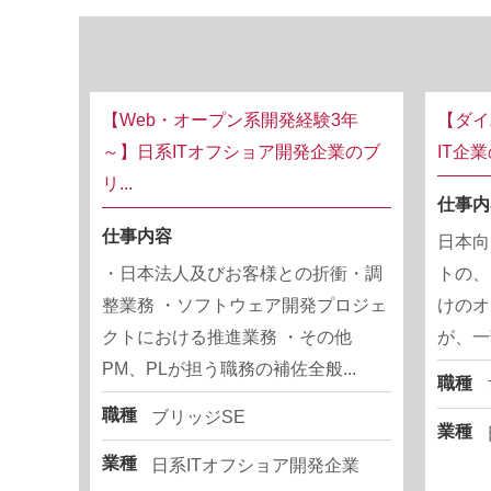
【Web・オープン系開発経験3年
【ダイ
～】日系ITオフショア開発企業のブ
IT企
リ...
仕事内
仕事内容
日本向
・日本法人及びお客様との折衝・調
トの、
整業務 ・ソフトウェア開発プロジェ
けのオ
クトにおける推進業務 ・その他
が、一
PM、PLが担う職務の補佐全般...
職種
職種
ブリッジSE
業種
業種
日系ITオフショア開発企業