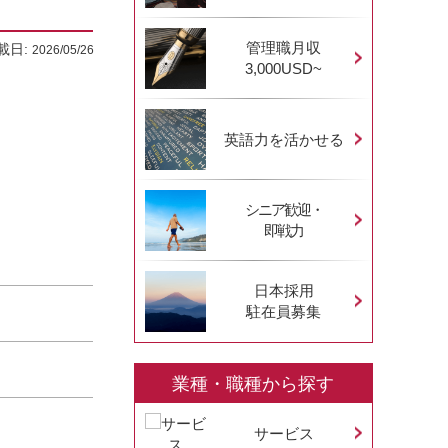
管理職月収
載日:
2026/05/26
3,000USD~
英語力を活かせる
シニア歓迎・
即戦力
日本採用
駐在員募集
業種・職種から探す
サービス