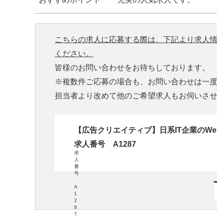
こちらの求人に応募する際は、下記より求人
ください。
皆様のお問い合わせをお待ちしております。
※複数件ご応募の場合も、お問い合わせは一
担当者より改めて他のご希望求人もお伺いさ
【広告クリエイティブ】日系IT企業のW
求人番号 A1287
求
人
番
号
A
1
2
8
7