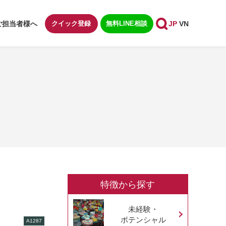
ご担当者様へ
クイック登録
無料LINE相談
JP
VN
特徴から探す
未経験・
ポテンシャル
A1287