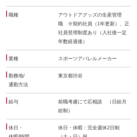
職種
アウトドアグッズの生産管理
職 ※契約社員（1年更新）、正
社員登用制度あり（入社後一定
年数経過後）
業種
スポーツアパレルメーカー
勤務地/
東京都渋谷
通勤方法
給与
前職考慮にて応相談 （日給月
給制）
休日・
休日・休暇：完全週休2日制
休暇/時間
（土・日）祝