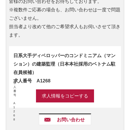
皆様のお問い合わせをお待ちしております。
※複数件ご応募の場合も、お問い合わせは一度で問題
ございません。
担当者より改めて他のご希望求人もお伺いさせて頂き
ます。
日系大手ディベロッパーのコンドミニアム（マン
ション）の建築監理（日本本社採用のベトナム駐
在員候補）
求人番号 A1268
求
人
番
号
求人情報をコピーする
A
1
2
6
お問い合わせ
8