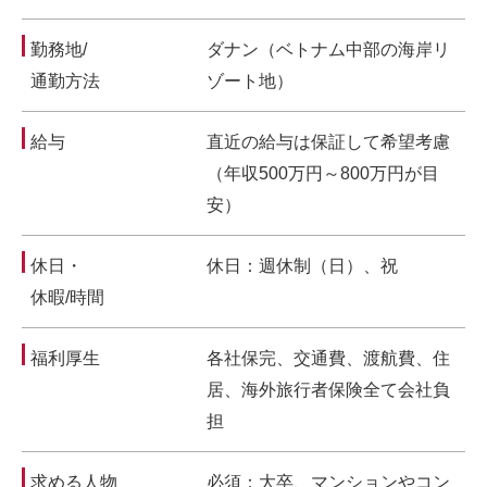
勤務地/
ダナン（ベトナム中部の海岸リ
通勤方法
ゾート地）
給与
直近の給与は保証して希望考慮
（年収500万円～800万円が目
安）
休日・
休日：週休制（日）、祝
休暇/時間
福利厚生
各社保完、交通費、渡航費、住
居、海外旅行者保険全て会社負
担
求める人物
必須：大卒、マンションやコン