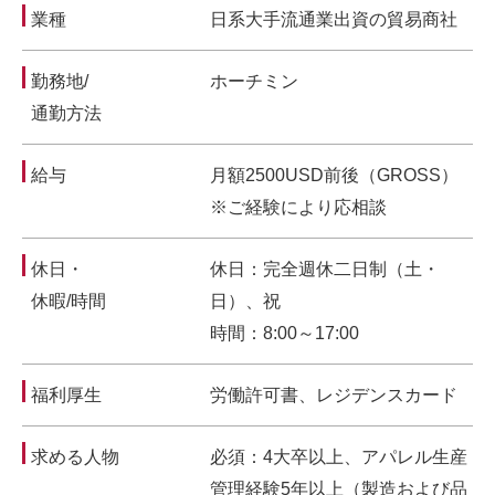
業種
日系大手流通業出資の貿易商社
勤務地/
ホーチミン
通勤方法
給与
月額2500USD前後（GROSS）
※ご経験により応相談
休日・
休日：完全週休二日制（土・
休暇/時間
日）、祝
時間：8:00～17:00
福利厚生
労働許可書、レジデンスカード
求める人物
必須：4大卒以上、アパレル生産
管理経験5年以上（製造および品