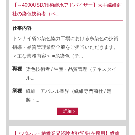
【～4000USD/技術継承アドバイザー】大手繊維商
社の染色技術者（ベ...
仕事内容
ドンナイ省の染色協力工場における糸染色の技術
指導・品質管理業務全般をご担当いただきます。
＜主な業務内容＞ ■糸染色（チ...
職種
染色技術者 / 生産・品質管理（テキスタイ
ル...
業種
繊維・アパレル業界（繊維専門商社 / 縫
製・...
詳細
【アパレル・繊維業界経験者歓迎/駐在採用】繊維