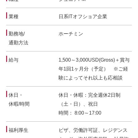
業種
日系ITオフショア企業
勤務地/
ホーチミン
通勤方法
給与
1,500～3,000USD(Gross)＋賞与
年1回1ヶ月分（予定） ※ご経
験によってそれ以上も応相談
休日・
休日・休暇：完全週休2日制
休暇/時間
（土・日）、祝日
時間： 8:00～17:00
福利厚生
ビザ、労働許可証、レジデンス