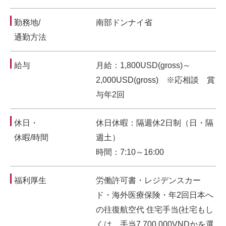
勤務地/
南部ドンナイ省
通勤方法
給与
月給：1,800USD(gross)～
2,000USD(gross) ※応相談 賞
与年2回
休日・
休日休暇：隔週休2日制（日・隔
休暇/時間
週土）
時間：7:10～16:00
福利厚生
労働許可書・レジデンスカー
ド・海外医療保険・年2回日本へ
の往復航空代 住宅手当(社宅もし
くは、手当7,700,000VNDかを選