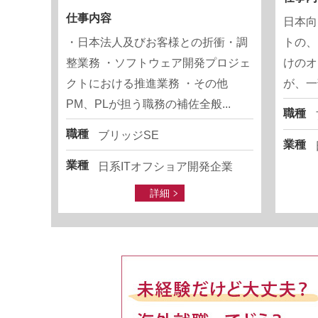
仕事内容
日本向
・日本法人及びお客様との折衝・調
トの、
整業務 ・ソフトウェア開発プロジェ
けのオ
クトにおける推進業務 ・その他
が、一
PM、PLが担う職務の補佐全般...
職種
職種
ブリッジSE
業種
業種
日系ITオフショア開発企業
詳細