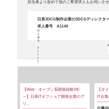
担当者より改めて他のご希望求人もお伺いさ
日系3DCG制作企業の3DCGディレクタ
求人番号 A1140
求
人
番
号
A
1
1
4
0
【Web・オープン系開発経験3年
【ダイ
～】日系ITオフショア開発企業のブ
IT企
リ...
仕事内