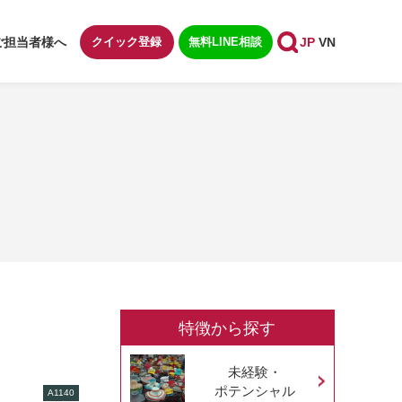
ご担当者様へ
クイック登録
無料LINE相談
JP
VN
特徴から探す
未経験・
ポテンシャル
A1140