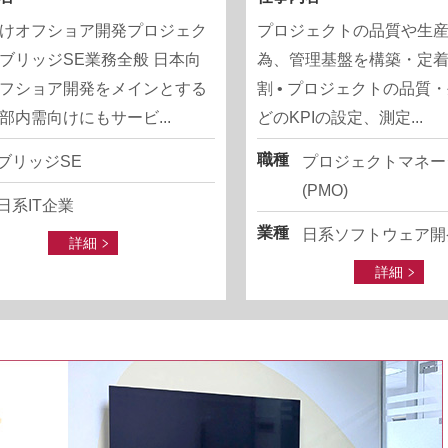
けオフショア開発プロジェク
プロジェクトの品質や生
ブリッジSE業務全般 日本向
為、管理基盤を構築・定
フショア開発をメインとする
割 • プロジェクトの品質
部内需向けにもサービ...
どのKPIの設定、測定...
職種
ブリッジSE
プロジェクトマネー
(PMO)
日系IT企業
業種
日系ソフトウェア開
詳細
詳細