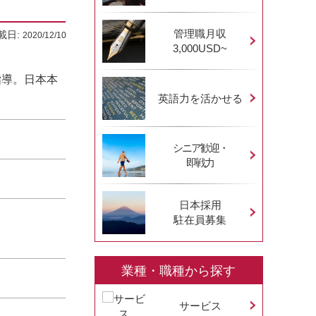
管理職月収
載日:
2020/12/10
3,000USD~
指導。日本本
英語力を活かせる
シニア歓迎・
即戦力
日本採用
駐在員募集
業種・職種から探す
サービス