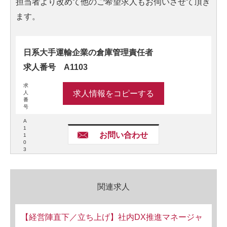
担当者より改めて他のご希望求人もお伺いさせて頂き
ます。
日系大手運輸企業の倉庫管理責任者
求人番号 A1103
求
求人情報をコピーする
人
番
号
A
1
お問い合わせ
1
0
3
関連求人
【経営陣直下／立ち上げ】社内DX推進マネージャ