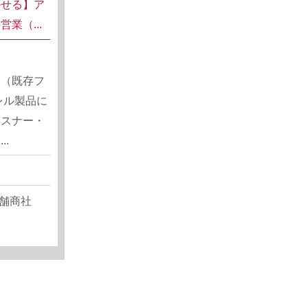
かせる】ア
業（...
業（既存フ
レル製品に
ァスナー・
.
舗商社