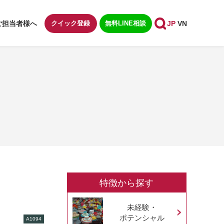
ご担当者様へ
クイック登録
無料LINE相談
JP
VN
特徴から探す
未経験・
ポテンシャル
A1094