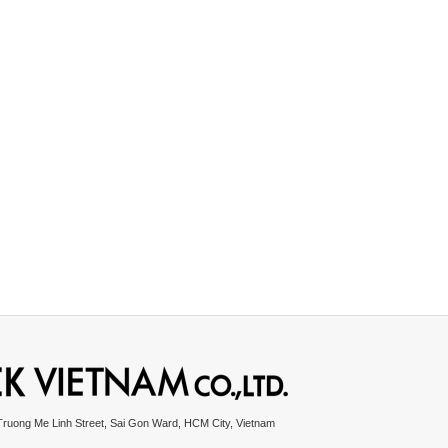
Truong Me Linh Street, Sai Gon Ward, HCM City, Vietnam