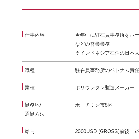
仕事内容
今年中に駐在員事務所をホ
などの営業業務
※インドネシア在住の日本
職種
駐在員事務所のベトナム責
業種
ポリウレタン製造メーカー
勤務地/
ホーチミン市8区
通勤方法
給与
2000USD (GROSS)前