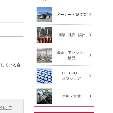
メーカー・製造業
建築・建設・設計
繊維・アパレル・
検品
造している会
IT・BPO・
オフショア
事務・営業
り付けて