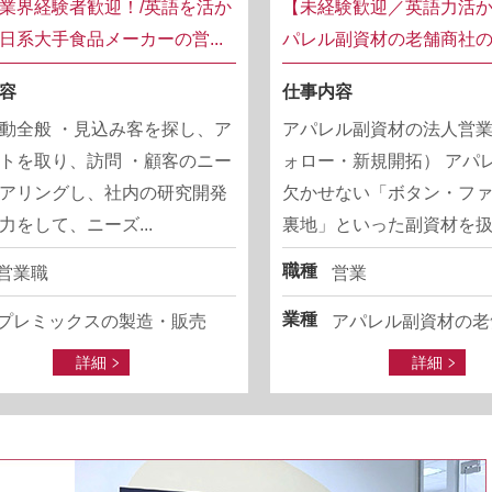
業界経験者歓迎！/英語を活か
【未経験歓迎／英語力活
日系大手食品メーカーの営...
パレル副資材の老舗商社の営
容
仕事内容
動全般 ・見込み客を探し、ア
アパレル副資材の法人営
トを取り、訪問 ・顧客のニー
ォロー・新規開拓） アパ
アリングし、社内の研究開発
欠かせない「ボタン・フ
力をして、ニーズ...
裏地」といった副資材を扱..
職種
営業職
営業
業種
プレミックスの製造・販売
アパレル副資材の老
詳細
詳細