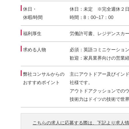
休日・
休日：未定 ※完全週休２
休暇/時間
時間：8：00~17：00
福利厚生
労働許可書、レジデンスカ
求める人物
必須：英語コミニケーショ
歓迎：家具業界向けの営業
弊社コンサルからの
主にアウトドアー及びイン
おすすめポイント
社様です。
アウトドアクッションでの
技術力はドイツの技術で世
こちらの求人に応募する際は、下記より求人