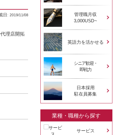
管理職月収
載日:
2019/11/08
3,000USD~
や代理店開拓
英語力を活かせる
シニア歓迎・
即戦力
日本採用
駐在員募集
業種・職種から探す
サービス