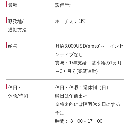
業種
設備管理
勤務地/
ホーチミン1区
通勤方法
給与
月給3,000USD(gross)～ インセ
ンティブなし
賞与：1/年支給 基本給の1ヵ月
～3ヵ月分(業績連動)
休日・
休日・休暇：週休制（日）、土
休暇/時間
曜日は午前出社
※将来的には隔週休２日にする
予定
時間： 8：00～17：00