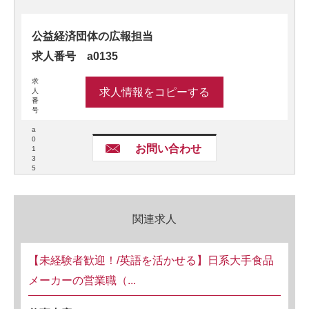
公益経済団体の広報担当
求人番号 a0135
求
求人情報をコピーする
人
番
号
a
0
お問い合わせ
1
3
5
関連求人
【未経験者歓迎！/英語を活かせる】日系大手食品
メーカーの営業職（...