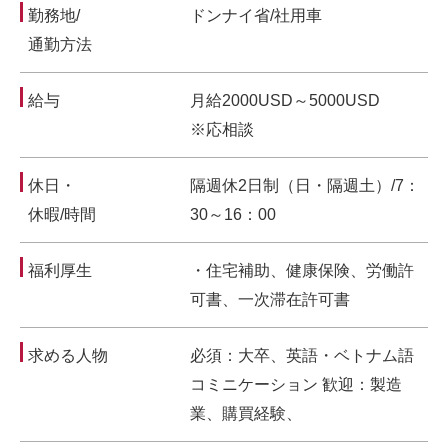
勤務地/
ドンナイ省/社用車
通勤方法
給与
月給2000USD～5000USD
※応相談
休日・
隔週休2日制（日・隔週土）/7：
休暇/時間
30～16：00
福利厚生
・住宅補助、健康保険、労働許
可書、一次滞在許可書
求める人物
必須：大卒、英語・ベトナム語
コミニケーション 歓迎：製造
業、購買経験、