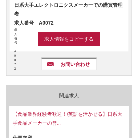
日系大手エレクトロニクスメーカーでの購買管理
者
求人番号 A0072
求
人
求人情報をコピーする
番
号
A
0
0
お問い合わせ
7
2
関連求人
【食品業界経験者歓迎！/英語を活かせる】日系大
手食品メーカーの営...
仕事内容