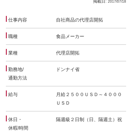
掲載日:
2017/07/18
仕事内容
自社商品の代理店開拓
職種
食品メーカー
業種
代理店開拓
勤務地/
ドンナイ省
通勤方法
給与
月給２５００ＵＳＤ～４０００
ＵＳＤ
休日・
隔週級２日制（日、隔週土）祝
休暇/時間