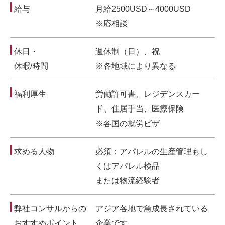
給与
月給2500USD～4000USD
※応相談
休日・
週休制（日）、祝
休暇/時間
※各地域により異なる
福利厚生
労働許可書、レジデンスカー
ド、住居手当、医療保険
※各国の就労ビザ
求める人物
必須：アパレルの生産管理もし
くはアパレル検品
または物流経験者
弊社コンサルからの
アジア各地で急成長されている
おすすめポイント
企業です。