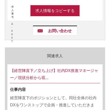
求
求人情報をコピーする
人
番
号
A
-
お問い合わせ
0
0
0
7
関連求人
【経営陣直下／立ち上げ】社内DX推進マネージャ
ー／現状分析から収...
仕事内容
経営陣直下のポジションとして、同社全体の社内
DXをワンストップで企画・推進していただきま