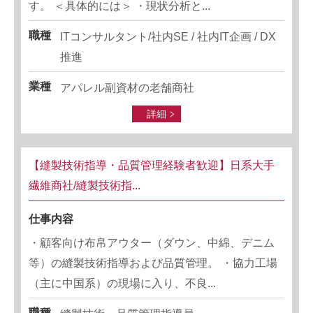
す。 ＜具体的には＞ ・現状分析と...
職種
ITコンサルタント/社内SE / 社内IT企画 / DX
推進
業種
アパレル副資材の老舗商社
詳細
【縫製技術指導・品質管理経験者歓迎】日系大手
繊維商社/縫製技術指...
仕事内容
・顧客向け布帛アウター（ダウン、中綿、デニム
等）の縫製技術指導および品質管理。 ・協力工場
（主に中国系）の現場に入り、不良...
職種