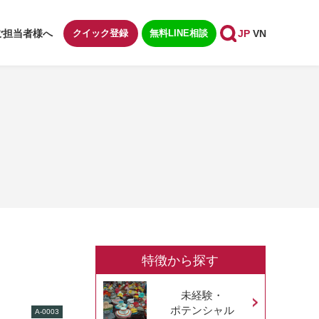
ご担当者様へ
クイック登録
無料LINE相談
JP
VN
特徴から探す
未経験・
ポテンシャル
A-0003