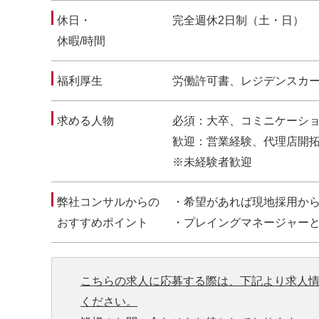
休日・
完全週休2日制（土・日）
休暇/時間
福利厚生
労働許可書、レジデンスカ
求める人物
必須：大卒、コミニケーシ
歓迎：営業経験、代理店開
※未経験者歓迎
弊社コンサルからの
・希望があれば現地採用か
おすすめポイント
・プレイングマネージャー
こちらの求人に応募する際は、下記より求人
ください。