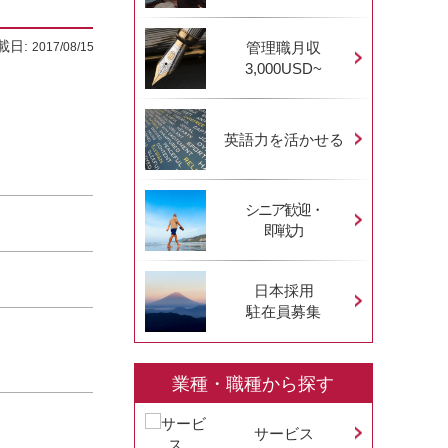
載日:
管理職月収
2017/08/15
3,000USD~
英語力を活かせる
シニア歓迎・
即戦力
日本採用
駐在員募集
業種・職種から探す
サービス