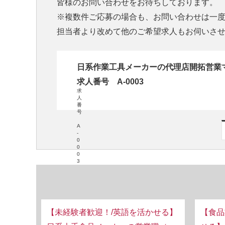
皆様のお問い合わせをお待ちしております。
※複数件ご応募の場合も、お問い合わせは一
担当者より改めて他のご希望求人もお伺いさ
日系作業工具メーカーの代理店開拓営業
求人番号 A-0003
求
人
番
号
A
-
0
0
0
3
【未経験者歓迎！/英語を活かせる】
【食品