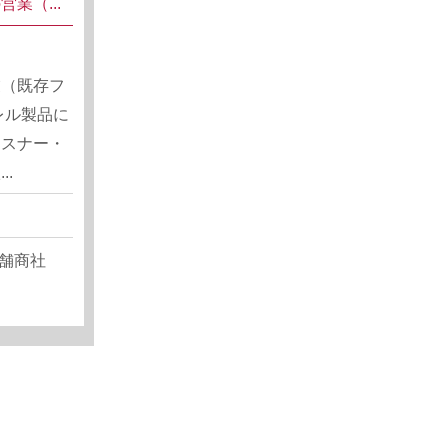
業（...
業（既存フ
レル製品に
ァスナー・
.
舗商社