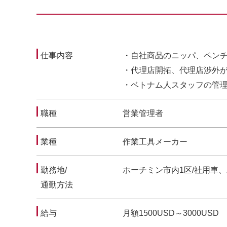
仕事内容
・自社商品のニッパ、ペン
・代理店開拓、代理店渉外
・ベトナム人スタッフの管
職種
営業管理者
業種
作業工具メーカー
勤務地/
ホーチミン市内1区/社用車
通勤方法
給与
月額1500USD～3000USD