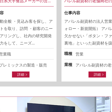
日系大手食品メーカーの営...
パレル副資材の老舗商社の営
容
仕事内容
動全般 ・見込み客を探し、ア
アパレル副資材の法人営
トを取り、訪問 ・顧客のニー
ォロー・新規開拓） アパ
アリングし、社内の研究開発
欠かせない「ボタン・フ
力をして、ニーズ...
裏地」といった副資材を扱..
職種
営業職
営業
業種
プレミックスの製造・販売
アパレル副資材の老
詳細
詳細