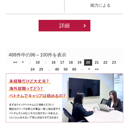
能力による
詳細
488件中の96～100件を表示
<
<<
...
10
...
16
17
18
19
20
21
22
23
>
24
25
...
40
50
60
...
>>