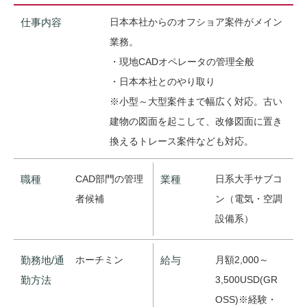
仕事内容
日本本社からのオフショア案件がメイン
業務。
・現地CADオペレータの管理全般
・日本本社とのやり取り
※小型～大型案件まで幅広く対応。古い
建物の図面を起こして、改修図面に置き
換えるトレース案件なども対応。
職種
CAD部門の管理
業種
日系大手サブコ
者候補
ン（電気・空調
設備系）
勤務地/通
ホーチミン
給与
月額2,000～
勤方法
3,500USD(GR
OSS)※経験・