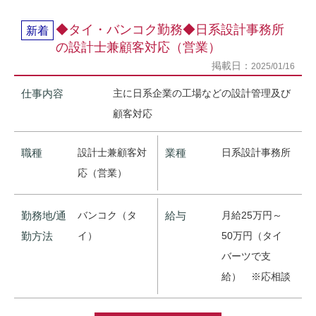
◆タイ・バンコク勤務◆日系設計事務所
新着
の設計士兼顧客対応（営業）
掲載日：
2025/01/16
仕事内容
主に日系企業の工場などの設計管理及び
顧客対応
職種
設計士兼顧客対
業種
日系設計事務所
応（営業）
勤務地/通
バンコク（タ
給与
月給25万円～
勤方法
イ）
50万円（タイ
バーツで支
給） ※応相談