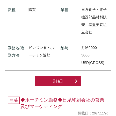
職種
購買
業種
日系化学・電子
機器部品材料販
売、基盤実装組
立会社
勤務地/通
ビンズン省・ホ
給与
月給2000～
勤方法
ーチミン近郊
3000
USD(GROSS)
詳細
◆ホーチミン勤務◆日系印刷会社の営業
急募
及びマーケティング
掲載日：
2024/11/26