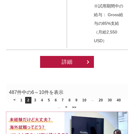
※試用期間中の
給与： Gross給
与の85%支給
（月給2,550
USD）
詳細
487件中の6～10件を表示
<
1
2
3
4
5
6
7
8
9
10
...
20
30
40
>
...
>>