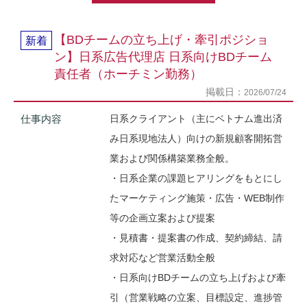
【BDチームの立ち上げ・牽引ポジショ
新着
ン】日系広告代理店 日系向けBDチーム
責任者（ホーチミン勤務）
掲載日：
2026/07/24
仕事内容
日系クライアント（主にベトナム進出済
み日系現地法人）向けの新規顧客開拓営
業および関係構築業務全般。
・日系企業の課題ヒアリングをもとにし
たマーケティング施策・広告・WEB制作
等の企画立案および提案
・見積書・提案書の作成、契約締結、請
求対応など営業活動全般
・日系向けBDチームの立ち上げおよび牽
引（営業戦略の立案、目標設定、進捗管