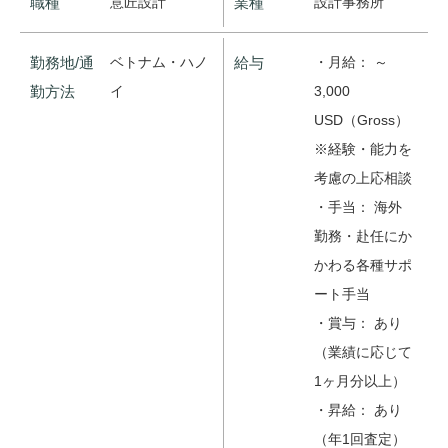
職種
意匠設計
業種
設計事務所
勤務地/通
ベトナム・ハノ
給与
・月給： ～
勤方法
イ
3,000
USD（Gross）
※経験・能力を
考慮の上応相談
・手当： 海外
勤務・赴任にか
かわる各種サポ
ート手当
・賞与： あり
（業績に応じて
1ヶ月分以上）
・昇給： あり
（年1回査定）