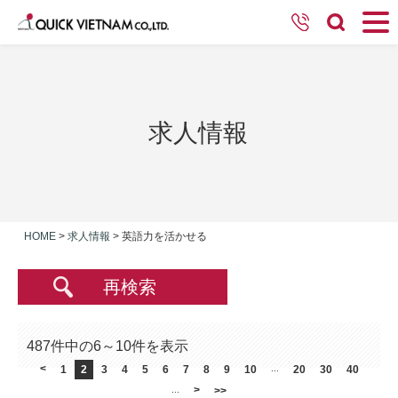
求人情報
HOME
>
求人情報
>
英語力を活かせる
再検索
487件中の6～10件を表示
<
1
2
3
4
5
6
7
8
9
10
...
20
30
40
>
...
>>