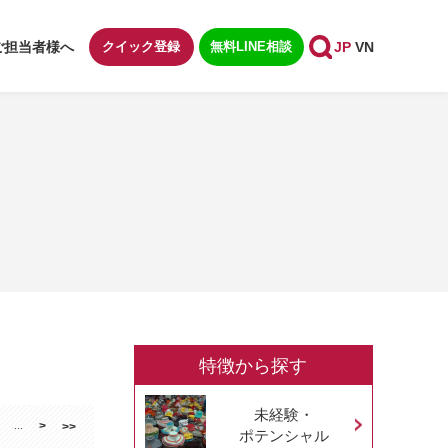
ご担当者様へ
クイック登録
無料LINE相談
JP
VN
特徴から探す
未経験・
>
...
>>
ポテンシャル