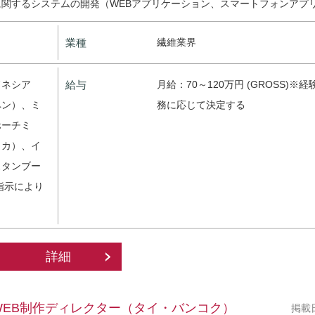
関するシステムの開発（WEBアプリケーション、スマートフォンアプ
業種
繊維業界
ドネシア
給与
月給：70～120万円 (GROSS)※
ペン）、ミ
務に応じて決定する
ホーチミ
ッカ）、イ
スタンブー
指示により
詳細
WEB制作ディレクター（タイ・バンコク）
掲載