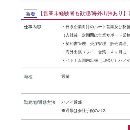
【営業未経験者も歓迎/海外出張あり
新着
仕事内容
・日系企業向けのルート営業及び反響
（入社後一定期間は営業サポート業
・契約書管理、受注管理、販売管理
・海外出張（タイ、台湾、４ヶ月に一
・ベトナム国内出張（日帰り）ハノ
職種
営業
勤務地/通勤方法
ハノイ近郊
※通勤は会社手配のバス