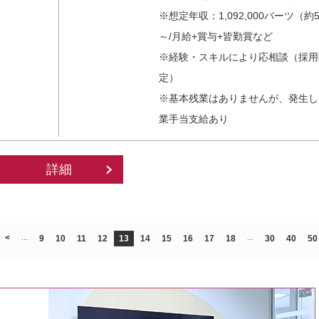
※想定年収：1,092,000バーツ（約5
～/月給+賞与+皆勤賞など
※経験・スキルにより応相談（採用
定）
※基本残業はありませんが、発生し
業手当支給あり
詳細
<
...
9
10
11
12
13
14
15
16
17
18
...
30
40
50