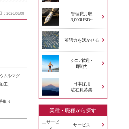
日：
管理職月収
2026/06/09
3,000USD~
英語力を活かせる
シニア歓迎・
即戦力
ウムやマグ
日本採用
加工）
駐在員募集
※手取り
業種・職種から探す
サービス