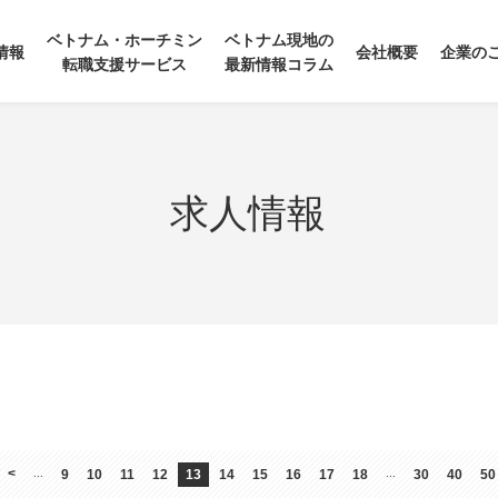
ベトナム・ホーチミン
ベトナム現地の
情報
会社概要
企業の
転職支援サービス
最新情報コラム
求人情報
<
...
9
10
11
12
13
14
15
16
17
18
...
30
40
50