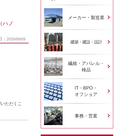
メーカー・製造業
（ハノ
日：
2026/06/09
建築・建設・設計
繊維・アパレル・
検品
IT・BPO・
オフショア
躍いただくこ
事務・営業