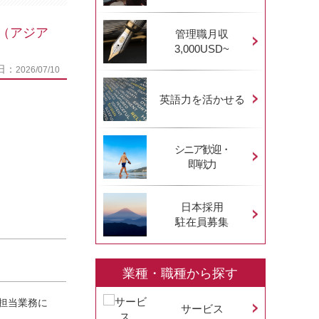
（アジア
管理職月収
3,000USD~
日：
2026/07/10
英語力を活かせる
シニア歓迎・
即戦力
日本採用
駐在員募集
業種・職種から探す
び担当業務に
サービス