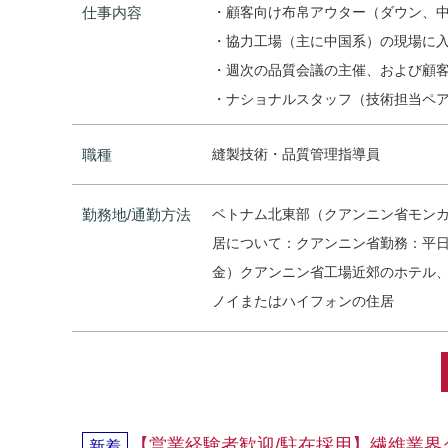
仕事内容
・顧客向け布帛アウター（ダウン、
・協力工場（主に中国系）の現場に
・週次の品質会議の主催、および顧
・ナショナルスタッフ（技術担当ペ
職種
縫製技術・品質管理指導員
勤務地/通勤方法
ベトナム北東部（クアンニン省モンカ
居について：クアンニン省勤務：平
金）クアンニン省工場近郊のホテル
ノイまたはハイフォンの住居
【営業経験者歓迎/駐在採用】繊維業
新着