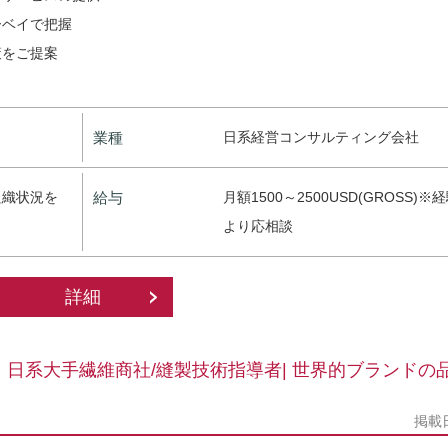
ーベイで把握
策をご提案
業種
日系経営コンサルティング会社
組織状況を
給与
月額1500～2500USD(GROSS)
より応相談
詳細
日系大手繊維商社/縫製技術指導者| 世界的ブランドの
掲載