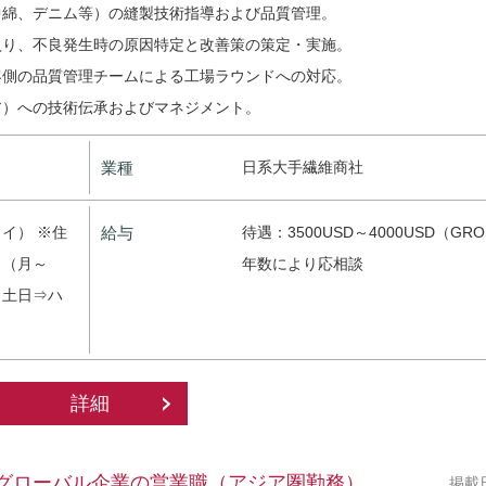
中綿、デニム等）の縫製技術指導および品質管理。
入り、不良発生時の原因特定と改善策の策定・実施。
客側の品質管理チームによる工場ラウンドへの対応。
ア）への技術伝承およびマネジメント。
業種
日系大手繊維商社
イ） ※住
給与
待遇：3500USD～4000USD（GR
日（月～
年数により応相談
、土日⇒ハ
詳細
界グローバル企業の営業職（アジア圏勤務）
掲載