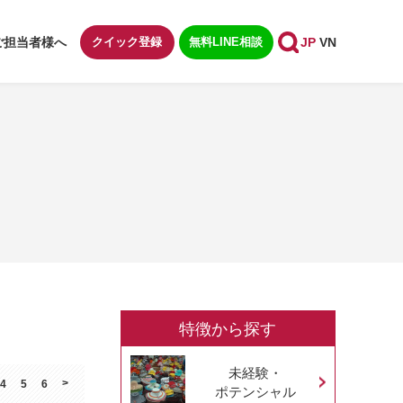
ご担当者様へ
クイック登録
無料LINE相談
JP
VN
特徴から探す
未経験・
>
4
5
6
ポテンシャル