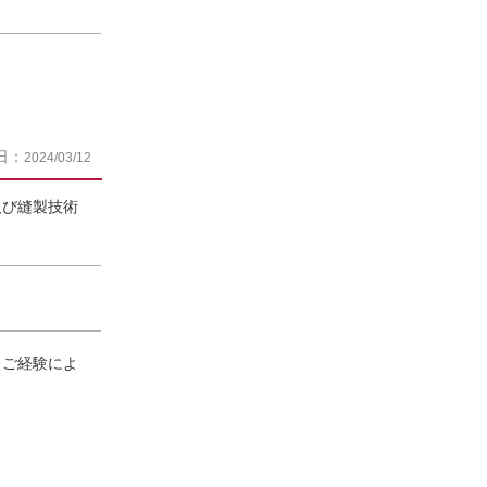
日：
2024/03/12
及び縫製技術
）※ご経験によ