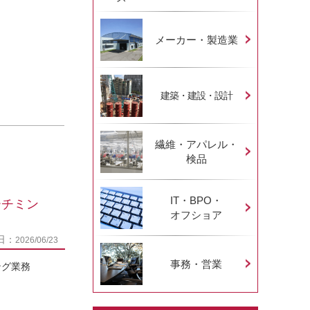
メーカー・製造業
建築・建設・設計
繊維・アパレル・
検品
IT・BPO・
ーチミン
オフショア
日：
2026/06/23
事務・営業
ング業務