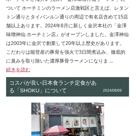
ついて ホーチミンのラーメン店激戦区と言えば、レタン
トン通りとタイバンルン通りの周辺で有名店含めて15店
舗以上あります。2024年8月に新しく金沢本社の「金澤
味噌神仙 ホーチミン店』がオープンしました。金澤神仙
は2003年に金沢で創業して20年以上歴史があります。
こだわりは能登産の豚骨を強火で3日間煮込み、徹底的
に臭みを取り除いた濃厚豚骨ラーメンになりま ...
続きを読む
コスパが良い日本食ランチ定食があ
る「SHOKU」について
2024/08/09