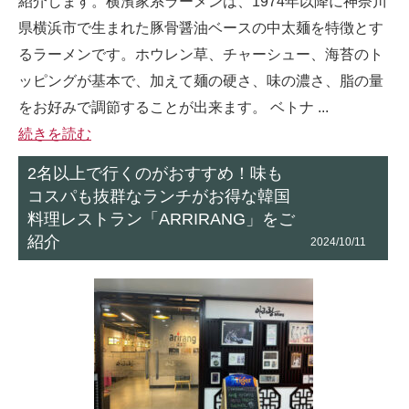
紹介します。横濱家系ラーメンは、1974年以降に神奈川
県横浜市で生まれた豚骨醤油ベースの中太麺を特徴とす
るラーメンです。ホウレン草、チャーシュー、海苔のト
ッピングが基本で、加えて麺の硬さ、味の濃さ、脂の量
をお好みで調節することが出来ます。 ベトナ ...
続きを読む
2名以上で行くのがおすすめ！味も
コスパも抜群なランチがお得な韓国
料理レストラン「ARRIRANG」をご
紹介
2024/10/11