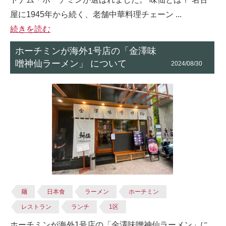
屋に1945年から続く、老舗中華料理チェーン ...
続きを読む
ホーチミンが海外1号店の「金澤味
噌神仙ラーメン」 について
2024/08/30
麺
日本食
ラーメン
ホーチミン
レストラン
ランチ
1区
ホーチミンが海外1号店の「金澤味噌神仙ラーメン」に