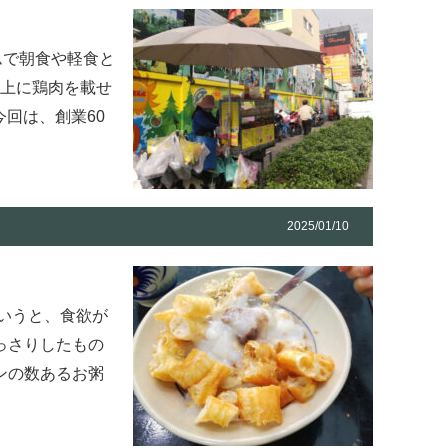
ナムで朝食や軽食と
の上に鶏肉を載せ
今回は、創業60
2025/01/10
というと、食欲が
っさりしたもの
ンの数あるお粥