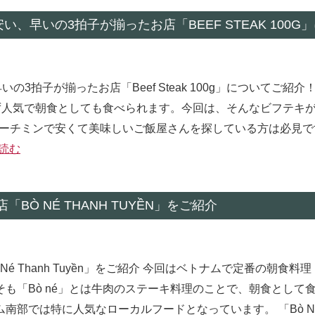
、早いの3拍子が揃ったお店「BEEF STEAK 100
3拍子が揃ったお店「Beef Steak 100g」についてご紹介
ず人気で朝食としても食べられます。今回は、そんなビフテキが
します。ホーチミンで安くて美味しいご飯屋さんを探している方は必見
読む
Ò NÉ THANH TUYỀN」をご紹介
 Thanh Tuyền」をご紹介 今回はベトナムで定番の朝食料理「
も「Bò né」とは牛肉のステーキ料理のことで、朝食として
部では特に人気なローカルフードとなっています。 「Bò Né 