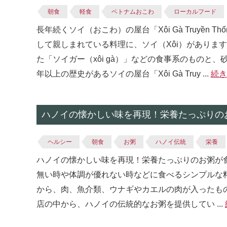
朝食
軽食
ベトナムおこわ
ローカルフード
長年続くソイ（おこわ）の屋台「Xôi Gà Truyền
して親しまれている料理に、ソイ（Xôi）がありま
た「ソイガー（xôi gà）」などの食事系のものと
年以上の歴史があるソイの屋台「Xôi Gà Truy ...
続き
ハノイの懐かしい味を再現！栄養たっぷりのお粥
ヘルシー
朝食
お粥
ハノイ伝統
栄養
ハノイの懐かしい味を再現！栄養たっぷりのお粥が食べ
無い時や体調が優れない時などに食べるシンプルな
から、肉、魚介類、ウナギやカエルの肉が入ったも
店の中から、ハノイの伝統的なお粥を提供してい ...