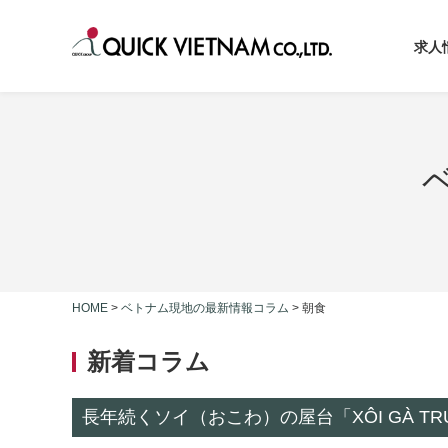
求人
HOME
>
ベトナム現地の最新情報コラム
>
朝食
新着コラム
長年続くソイ（おこわ）の屋台「XÔI GÀ TRU