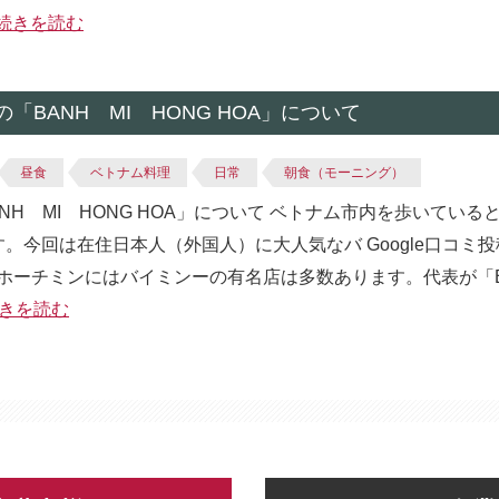
続きを読む
BANH MI HONG HOA」について
昼食
ベトナム料理
日常
朝食（モーニング）
H MI HONG HOA」について ベトナム市内を歩いている
す。今回は在住日本人（外国人）に大人気なバ Google口コミ投
チミンにはバイミンーの有名店は多数あります。代表が「Banh 
きを読む