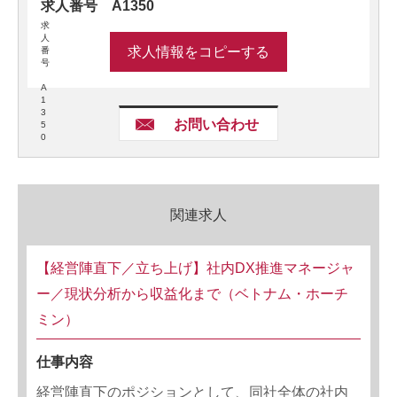
求人番号 A1350
求
人
求人情報をコピーする
番
号
A
1
3
お問い合わせ
5
0
関連求人
【経営陣直下／立ち上げ】社内DX推進マネージャ
ー／現状分析から収益化まで（ベトナム・ホーチ
ミン）
仕事内容
経営陣直下のポジションとして、同社全体の社内