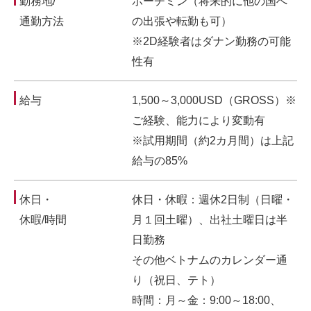
勤務地/
ホーチミン（将来的に他の国へ
通勤方法
の出張や転勤も可）
※2D経験者はダナン勤務の可能
性有
給与
1,500～3,000USD（GROSS）※
ご経験、能力により変動有
※試用期間（約2カ月間）は上記
給与の85%
休日・
休日・休暇：週休2日制（日曜・
休暇/時間
月１回土曜）、出社土曜日は半
日勤務
その他ベトナムのカレンダー通
り（祝日、テト）
時間：月～金：9:00～18:00、