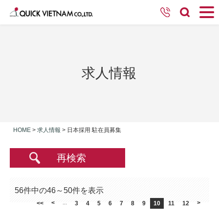
求人情報
HOME
>
求人情報
>
日本採用 駐在員募集
再検索
56件中の46～50件を表示
<
>
<<
...
3
4
5
6
7
8
9
10
11
12