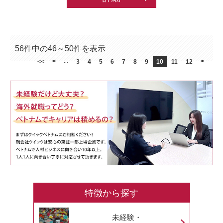
56件中の46～50件を表示
<
>
<<
...
3
4
5
6
7
8
9
10
11
12
特徴から探す
未経験・