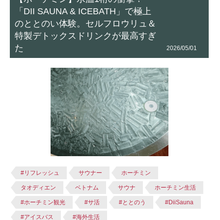
「DII SAUNA & ICEBATH」で極上
のととのい体験。セルフロウリュ＆
特製デトックスドリンクが最高すぎ
た
2026/05/01
#リフレッシュ
サウナー
ホーチミン
タオディエン
ベトナム
サウナ
ホーチミン生活
#ホーチミン観光
#サ活
#ととのう
#DiiSauna
#アイスバス
#海外生活