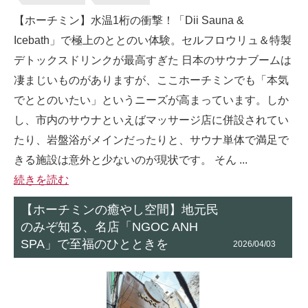
【ホーチミン】水温1桁の衝撃！「Dii Sauna &
Icebath」で極上のととのい体験。セルフロウリュ＆特製
デトックスドリンクが最高すぎた 日本のサウナブームは
凄まじいものがありますが、ここホーチミンでも「本気
でととのいたい」というニーズが高まっています。しか
し、市内のサウナといえばマッサージ店に併設されてい
たり、岩盤浴がメインだったりと、サウナ単体で満足で
きる施設は意外と少ないのが現状です。 そん ...
続きを読む
【ホーチミンの癒やし空間】地元民
のみぞ知る、名店「NGOC ANH
SPA」で至福のひとときを
2026/04/03