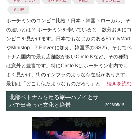
＃ホーチミン
＃ベトナム
＃観光
＃コンビニ
＃比較
ホーチミンのコンビニ比較！日本・韓国・ローカル、そ
の違いとは？ ホーチミンを歩いていると、数分おきにコ
ンビニを見かけます。日本でもなじみのあるFamilyMart
やMinistop、7-Elevenに加え、韓国系のGS25、そしてベ
トナム国内で最も店舗数が多いCircle Kなど、その種類
は意外と豊富です。特にCircle Kはホーチミン市内でも
よく見かけ、街のインフラのような存在感があります。
最初は「どこも似たようなものだろう」と ...
続きを読む
北部ベトナムを巡る旅—ハノイとサ
パで出会った文化と絶景
2026/05/15