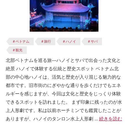
＃ベトナム
＃旅行
＃ハノイ
＃サパ
＃観光
北部ベトナムを巡る旅—ハノイとサパで出会った文化と
絶景 ハノイで体験する伝統と歴史スポット ベトナム北
部の中心地ハノイは、活気と歴史が入り混じる魅力的な
都市です。旧市街のにぎやかな通りを歩くだけでもエネ
ルギーを感じますが、今回は文化と歴史をじっくり体験
できるスポットを訪れました。 まず印象に残ったのが水
上人形劇です。私は以前ホーチミンでも鑑賞したことが
ありますが、ハノイのタンロン水上人形劇 ...
続きを読む