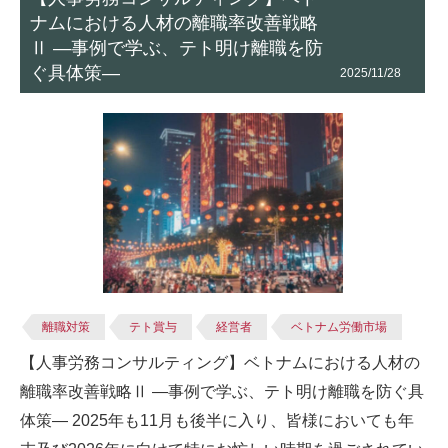
ナムにおける人材の離職率改善戦略
Ⅱ ―事例で学ぶ、テト明け離職を防
ぐ具体策―
2025/11/28
離職対策
テト賞与
経営者
ベトナム労働市場
【人事労務コンサルティング】ベトナムにおける人材の
離職率改善戦略Ⅱ ―事例で学ぶ、テト明け離職を防ぐ具
体策― 2025年も11月も後半に入り、皆様においても年