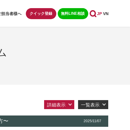
ご担当者様へ
クイック登録
無料LINE相談
JP
VN
ム
詳細表示
一覧表示
方〜
2025/11/07