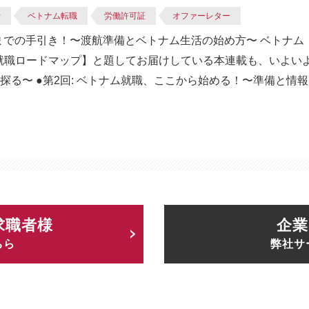
活
ベトナム転職
労働許可証
オファーレター
までの手引き！〜渡航準備とベトナム生活の始め方〜 ベトナム
 【ベトナム就職ロードマップ】と題してお届けしている本連載も、いよ
る〜 ●第2回: ベトナム就職、ここから始める！〜準備と情報収
求職者様
企業
ちら
弊社サ