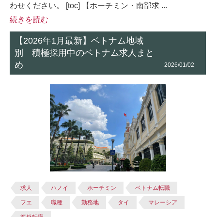
わせください。 [toc] 【ホーチミン・南部求 ...
続きを読む
【2026年1月最新】ベトナム地域
別 積極採用中のベトナム求人まと
め
2026/01/02
求人
ハノイ
ホーチミン
ベトナム転職
フエ
職種
勤務地
タイ
マレーシア