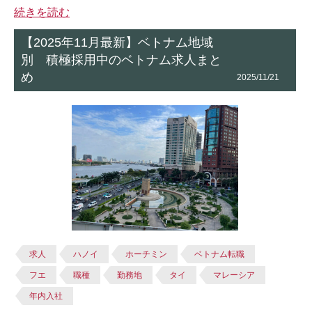
続きを読む
【2025年11月最新】ベトナム地域
別 積極採用中のベトナム求人まと
め
2025/11/21
求人
ハノイ
ホーチミン
ベトナム転職
フエ
職種
勤務地
タイ
マレーシア
年内入社