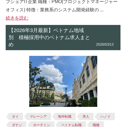
フショアIT企業 職種：PMO(プロジェクトマネージャー
オフィス) 特徴：業務系のシステム開発経験の ...
続きを読む
【2026年3月最新】ベトナム地域
別 積極採用中のベトナム求人まと
め
2026/03/13
タイ
マレーシア
海外転職
求人
ハノイ
ダナン
ホーチミン
ベトナム転職
職種