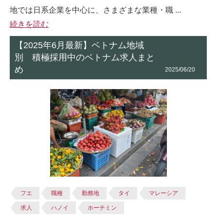
地では日系企業を中心に、さまざまな業種・職 ...
続きを読む
【2025年6月最新】ベトナム地域
別 積極採用中のベトナム求人まと
め
2025/06/20
フエ
職種
勤務地
タイ
マレーシア
求人
ハノイ
ホーチミン