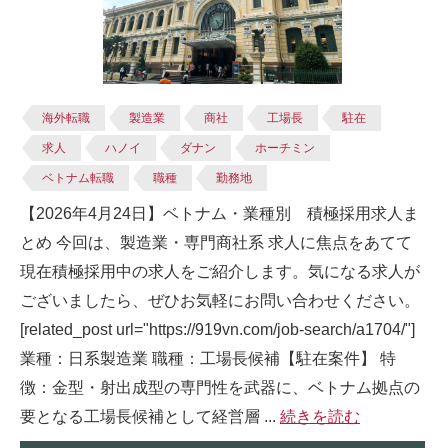
海外転職
製造業
商社
工場長
駐在
求人
ハノイ
ダナン
ホーチミン
ベトナム転職
職種
勤務地
【2026年4月24日】ベトナム・業種別 積極採用求人ま
とめ 今回は、製造業・専門商社系 求人に焦点をあてて
現在積極採用中の求人をご紹介します。気になる求人が
ございましたら、ぜひお気軽にお問い合わせください。
[related_post url="https://919vn.com/job-search/a1704/"]
業種：日系製造業 職種：工場長候補【駐在案件】 特
徴：金型・射出成型の専門性を武器に、ベトナム拠点の
要となる工場長候補として経営層 ...
続きを読む